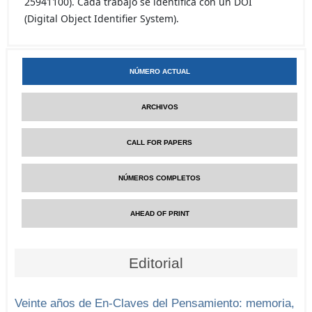
25941100). Cada trabajo se identifica con un DOI
(Digital Object Identifier System).
NÚMERO ACTUAL
ARCHIVOS
CALL FOR PAPERS
NÚMEROS COMPLETOS
AHEAD OF PRINT
Editorial
Veinte años de En-Claves del Pensamiento: memoria,