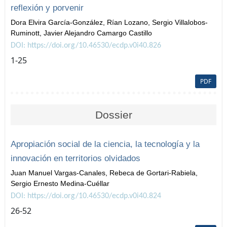
reflexión y porvenir
Dora Elvira García-González, Rían Lozano, Sergio Villalobos-
Ruminott, Javier Alejandro Camargo Castillo
DOI: https://doi.org/10.46530/ecdp.v0i40.826
1-25
PDF
Dossier
Apropiación social de la ciencia, la tecnología y la
innovación en territorios olvidados
Juan Manuel Vargas-Canales, Rebeca de Gortari-Rabiela,
Sergio Ernesto Medina-Cuéllar
DOI: https://doi.org/10.46530/ecdp.v0i40.824
26-52