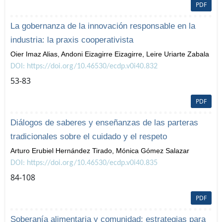
PDF
La gobernanza de la innovación responsable en la
industria: la praxis cooperativista
Oier Imaz Alias, Andoni Eizagirre Eizagirre, Leire Uriarte Zabala
DOI: https://doi.org/10.46530/ecdp.v0i40.832
53-83
PDF
Diálogos de saberes y enseñanzas de las parteras
tradicionales sobre el cuidado y el respeto
Arturo Erubiel Hernández Tirado, Mónica Gómez Salazar
DOI: https://doi.org/10.46530/ecdp.v0i40.835
84-108
PDF
Soberanía alimentaria y comunidad: estrategias para