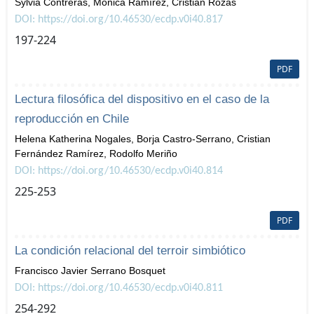
Sylvia Contreras, Mónica Ramírez, Cristian Rozas
DOI: https://doi.org/10.46530/ecdp.v0i40.817
197-224
PDF
Lectura filosófica del dispositivo en el caso de la
reproducción en Chile
Helena Katherina Nogales, Borja Castro-Serrano, Cristian
Fernández Ramírez, Rodolfo Meriño
DOI: https://doi.org/10.46530/ecdp.v0i40.814
225-253
PDF
La condición relacional del terroir simbiótico
Francisco Javier Serrano Bosquet
DOI: https://doi.org/10.46530/ecdp.v0i40.811
254-292