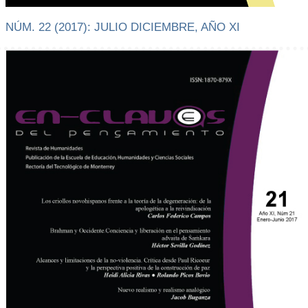
NÚM. 22 (2017): JULIO DICIEMBRE, AÑO XI