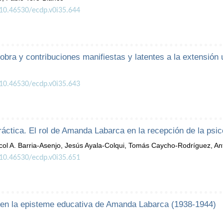
/10.46530/ecdp.v0i35.644
ra y contribuciones manifiestas y latentes a la extensión u
/10.46530/ecdp.v0i35.643
práctica. El rol de Amanda Labarca en la recepción de la psic
ol A. Barria-Asenjo, Jesús Ayala-Colqui, Tomás Caycho-Rodríguez, Ant
/10.46530/ecdp.v0i35.651
ca en la episteme educativa de Amanda Labarca (1938-1944)