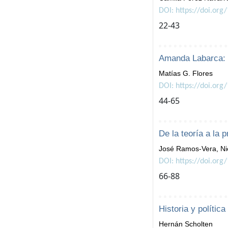
DOI: https://doi.org
22-43
Amanda Labarca: ob
Matías G. Flores
DOI: https://doi.org
44-65
De la teoría a la 
José Ramos-Vera, Nic
DOI: https://doi.org
66-88
Historia y políti
Hernán Scholten