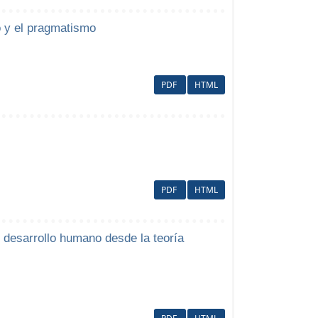
o y el pragmatismo
PDF
HTML
PDF
HTML
l desarrollo humano desde la teoría