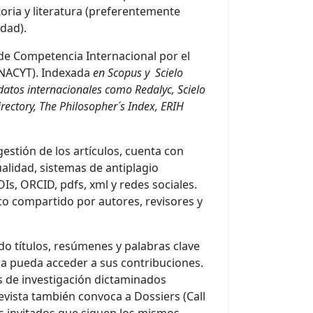
storia y literatura (preferentemente
idad).
 de Competencia Internacional por el
ONACYT). Indexada
en Scopus y Scielo
datos internacionales como Redalyc, Scielo
rectory, The Philosopher´s Index, ERIH
gestión de los artículos, cuenta con
lidad, sistemas de antiplagio
OIs, ORCID, pdfs, xml y redes sociales.
co compartido por autores, revisores y
do títulos, resúmenes y palabras clave
ica pueda acceder a sus contribuciones.
os de investigación dictaminados
evista también convoca a Dossiers (Call
es invitados que siguen los mismos