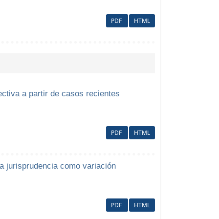
PDF
HTML
ctiva a partir de casos recientes
PDF
HTML
la jurisprudencia como variación
PDF
HTML