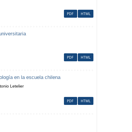
PDF
HTML
niversitaria
PDF
HTML
ología en la escuela chilena
onio Letelier
PDF
HTML