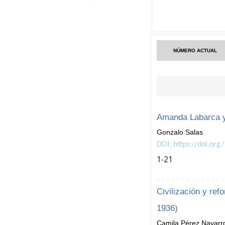
NÚMERO ACTUAL
Amanda Labarca y 
Gonzalo Salas
DOI: https://doi.org
1-21
Civilización y re
1936)
Camila Pérez Navarro