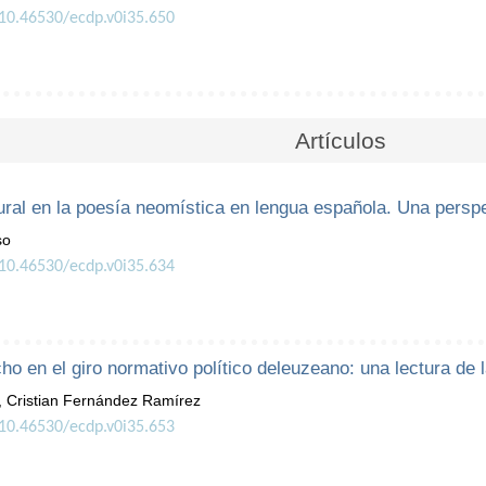
/10.46530/ecdp.v0i35.650
Artículos
ural en la poesía neomística en lengua española. Una perspe
so
/10.46530/ecdp.v0i35.634
cho en el giro normativo político deleuzeano: una lectura de 
, Cristian Fernández Ramírez
/10.46530/ecdp.v0i35.653