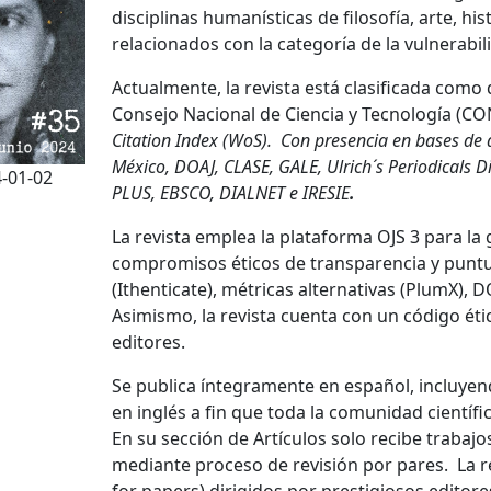
disciplinas humanísticas de filosofía, arte, hi
relacionados con la categoría de la vulnerabil
Actualmente, la revista está clasificada como
Consejo Nacional de Ciencia y Tecnología (C
Citation Index (WoS).
Con presencia en bases de 
México, DOAJ, CLASE, GALE, Ulrich´s Periodicals Di
-01-02
PLUS, EBSCO, DIALNET e IRESIE
.
La revista emplea la plataforma OJS 3 para la 
compromisos éticos de transparencia y puntua
(Ithenticate), métricas alternativas (PlumX), D
Asimismo, la revista cuenta con un código éti
editores.
Se publica íntegramente en español, incluyen
en inglés a fin que toda la comunidad científ
En su sección de Artículos solo recibe trabaj
mediante proceso de revisión por pares. La r
for papers) dirigidos por prestigiosos editor