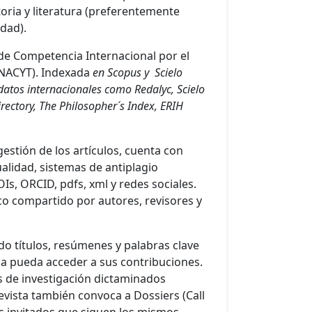
storia y literatura (preferentemente
idad).
 de Competencia Internacional por el
ONACYT). Indexada
en Scopus y Scielo
datos internacionales como Redalyc, Scielo
rectory, The Philosopher´s Index, ERIH
gestión de los artículos, cuenta con
lidad, sistemas de antiplagio
OIs, ORCID, pdfs, xml y redes sociales.
co compartido por autores, revisores y
do títulos, resúmenes y palabras clave
ica pueda acceder a sus contribuciones.
os de investigación dictaminados
evista también convoca a Dossiers (Call
es invitados que siguen los mismos