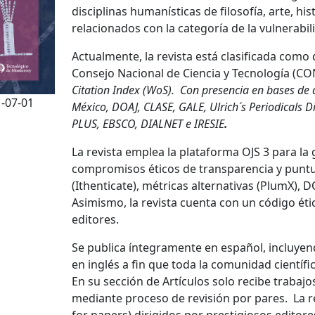
disciplinas humanísticas de filosofía, arte, hi
relacionados con la categoría de la vulnerabil
Actualmente, la revista está clasificada como
Consejo Nacional de Ciencia y Tecnología (C
Citation Index (WoS).
Con presencia en bases de 
-07-01
México, DOAJ, CLASE, GALE, Ulrich´s Periodicals Di
PLUS, EBSCO, DIALNET e IRESIE
.
La revista emplea la plataforma OJS 3 para la 
compromisos éticos de transparencia y puntua
(Ithenticate), métricas alternativas (PlumX), D
Asimismo, la revista cuenta con un código éti
editores.
Se publica íntegramente en español, incluyen
en inglés a fin que toda la comunidad científ
En su sección de Artículos solo recibe trabaj
mediante proceso de revisión por pares. La r
for papers) dirigidos por prestigiosos editor