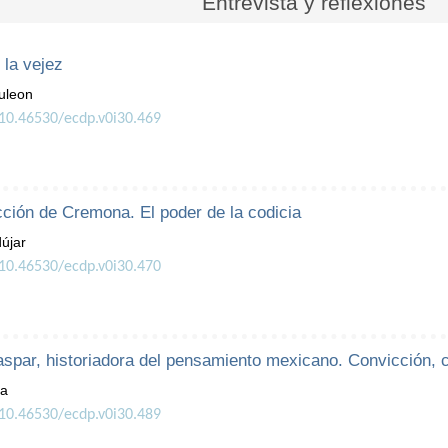
Entrevista y reflexiones
 la vejez
uleon
/10.46530/ecdp.v0i30.469
cción de Cremona. El poder de la codicia
újar
/10.46530/ecdp.v0i30.470
par, historiadora del pensamiento mexicano. Convicción, 
ía
/10.46530/ecdp.v0i30.489