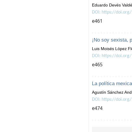
Eduardo Devés Vald
DOI: https://doi.org
e461
¡No soy sexista, 
Luis Moisés López Fl
DOI: https://doi.org
e465
La política mexic
Agustín Sánchez And
DOI: https://doi.org
e474