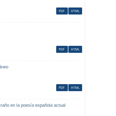
PDF
HTML
PDF
HTML
áneo
PDF
HTML
año en la poesía española actual