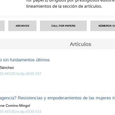
lineamientos de la sección de artículos.
ARCHIVOS
CALL FOR PAPERS
NÚMEROS C
Artículos
o sin fundamentos últimos
 Sánchez
/10.46530/ecdp.v0i30.437
 agencia? Resistencias y empoderamientos de las mujeres 
rene Comins-Mingol
/10.46530/ecdp.v0i30.433