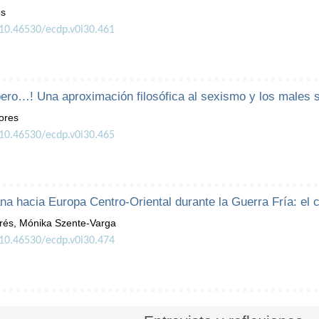
és
/10.46530/ecdp.v0i30.461
pero…! Una aproximación filosófica al sexismo y los males 
ores
/10.46530/ecdp.v0i30.465
ana hacia Europa Centro-Oriental durante la Guerra Fría: el
rés, Mónika Szente-Varga
/10.46530/ecdp.v0i30.474