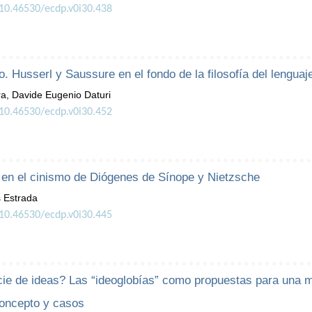
/10.46530/ecdp.v0i30.438
to. Husserl y Saussure en el fondo de la filosofía del lengua
ra, Davide Eugenio Daturi
/10.46530/ecdp.v0i30.452
ro en el cinismo de Diógenes de Sínope y Nietzsche
 Estrada
/10.46530/ecdp.v0i30.445
e de ideas? Las “ideoglobías” como propuestas para una me
oncepto y casos