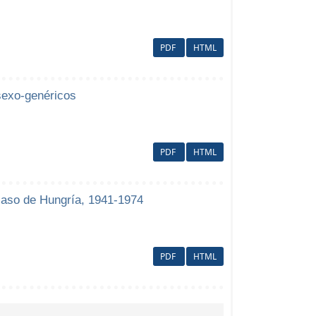
PDF
HTML
sexo-genéricos
PDF
HTML
 caso de Hungría, 1941-1974
PDF
HTML