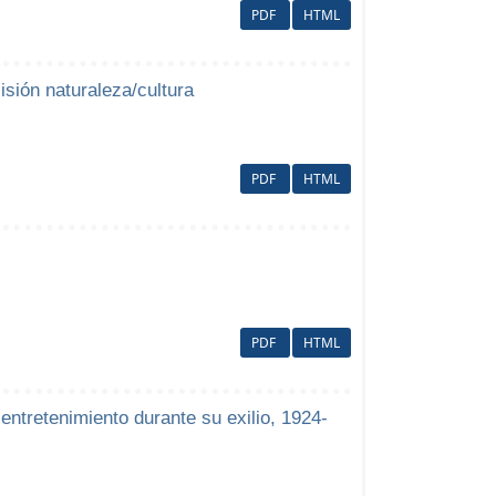
PDF
HTML
isión naturaleza/cultura
PDF
HTML
PDF
HTML
entretenimiento durante su exilio, 1924-