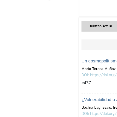
NÚMERO ACTUAL
Un cosmopolitism
María Teresa Muñoz
DOI: https://doi.org
e437
¿Vulnerabilidad o
Bochra Laghssais, I
DOI: https://doi.org