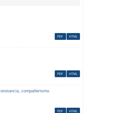
PDF
HTML
PDF
HTML
constancia, compañerismo.
PDF
HTML