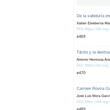
De la sabiduría en
Xabier Etxeberria Ma
DOI: https://doi.org
e469
Tácito y la destru
Antonio Hermosa And
DOI: https://doi.org
e470
Carmen Rovira Gas
José Luis Mora Garc
DOI: https://doi.org
e489