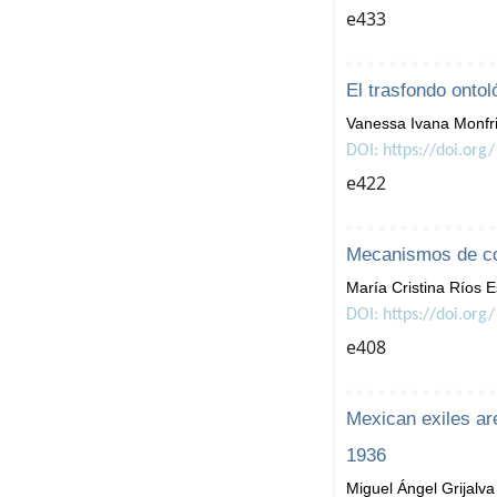
e433
El trasfondo ontol
Vanessa Ivana Monfri
DOI: https://doi.org
e422
Mecanismos de con
María Cristina Ríos 
DOI: https://doi.org
e408
Mexican exiles are
1936
Miguel Ángel Grijalva