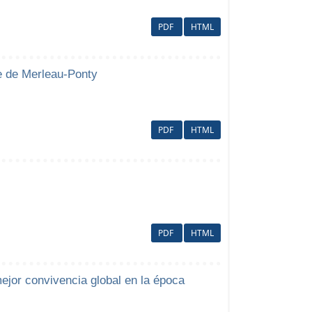
PDF
HTML
je de Merleau-Ponty
PDF
HTML
PDF
HTML
jor convivencia global en la época