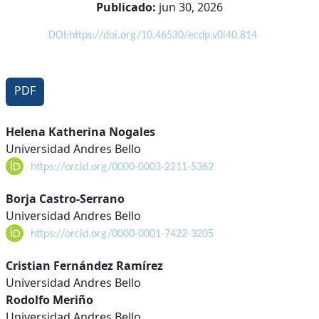
Publicado:
jun 30, 2026
DOI:https://doi.org/10.46530/ecdp.v0i40.814
PDF
Contenido
Helena Katherina Nogales
Universidad Andres Bello
principal
https://orcid.org/0000-0003-2211-5362
del
artículo
Borja Castro-Serrano
Universidad Andres Bello
https://orcid.org/0000-0001-7422-3205
Cristian Fernández Ramírez
Universidad Andres Bello
Rodolfo Meriño
Universidad Andres Bello