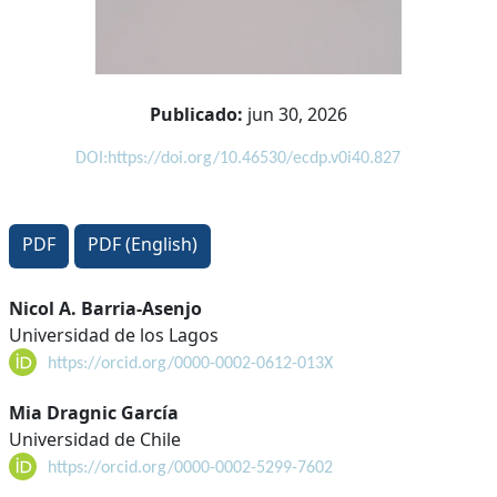
Publicado:
jun 30, 2026
DOI:https://doi.org/10.46530/ecdp.v0i40.827
PDF
PDF (English)
Contenido
Nicol A. Barria-Asenjo
Universidad de los Lagos
principal
https://orcid.org/0000-0002-0612-013X
del
artículo
Mia Dragnic García
Universidad de Chile
https://orcid.org/0000-0002-5299-7602