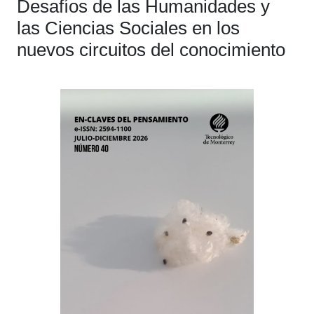
Desafíos de las Humanidades y
las Ciencias Sociales en los
nuevos circuitos del conocimiento
Barra
lateral
del
artículo