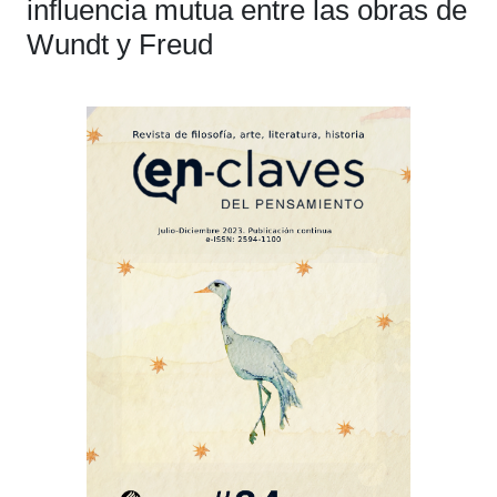
influencia mutua entre las obras de
Wundt y Freud
Barra
lateral
del
artículo