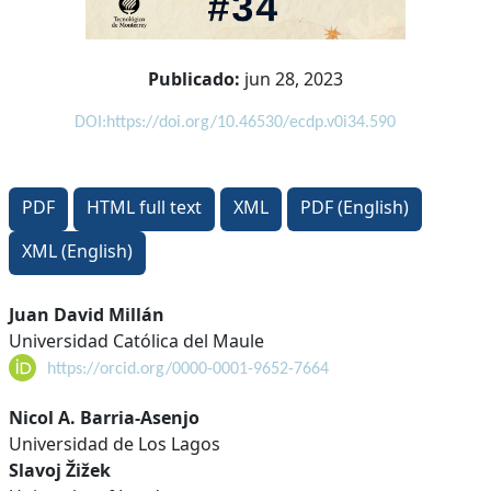
Publicado:
jun 28, 2023
DOI:https://doi.org/10.46530/ecdp.v0i34.590
PDF
HTML full text
XML
PDF (English)
XML (English)
Contenido
Juan David Millán
Universidad Católica del Maule
principal
https://orcid.org/0000-0001-9652-7664
del
artículo
Nicol A. Barria-Asenjo
Universidad de Los Lagos
Slavoj Žižek