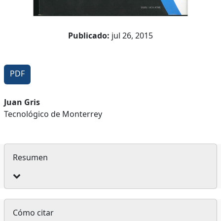
Publicado:
jul 26, 2015
PDF
Contenido
Juan Gris
Tecnológico de Monterrey
principal
del
artículo
Resumen
Detalles
Cómo citar
del