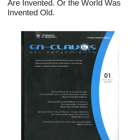
Are Invented. Or the World Was
Invented Old.
Barra
lateral
del
artículo