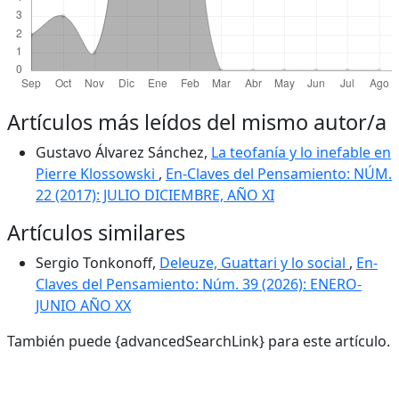
Artículos más leídos del mismo autor/a
Gustavo Álvarez Sánchez,
La teofanía y lo inefable en
Pierre Klossowski
,
En-Claves del Pensamiento: NÚM.
22 (2017): JULIO DICIEMBRE, AÑO XI
Artículos similares
Sergio Tonkonoff,
Deleuze, Guattari y lo social
,
En-
Claves del Pensamiento: Núm. 39 (2026): ENERO-
JUNIO AÑO XX
También puede {advancedSearchLink} para este artículo.