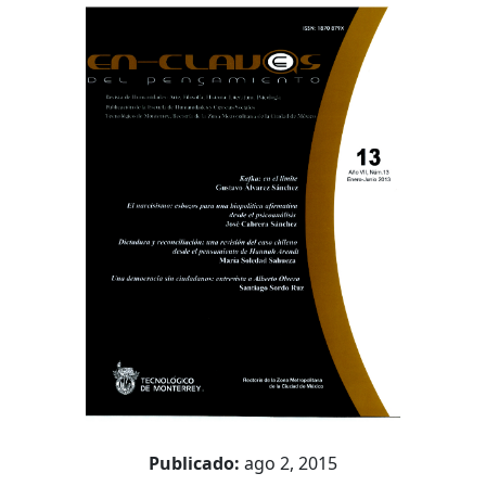
Barra
lateral
del
artículo
Publicado:
ago 2, 2015