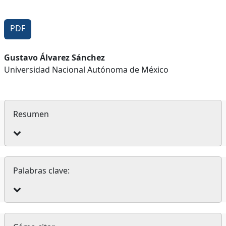
PDF
Contenido
Gustavo Álvarez Sánchez
Universidad Nacional Autónoma de México
principal
del
artículo
Resumen
Palabras clave:
Detalles