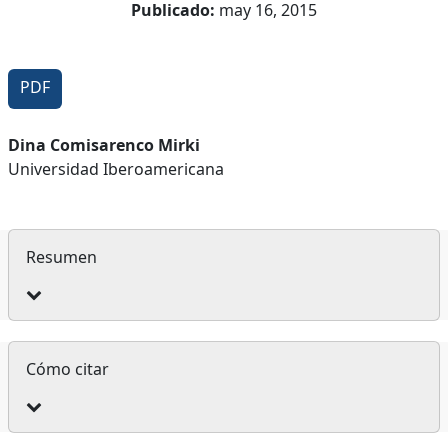
Publicado:
may 16, 2015
PDF
Contenido
Dina Comisarenco Mirki
Universidad Iberoamericana
principal
del
artículo
Resumen
Detalles
Cómo citar
del
artículo