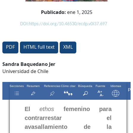
Publicado:
ene 1, 2025
DOI:https://doi.org/10.46530/ecdp.v0i37.697
PDF
HTML full text
XML
Contenido
Sandra Baquedano Jer
Universidad de Chile
principal
del
artículo