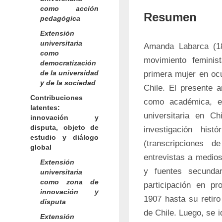
como acción
Resumen
pedagógica
Extensión
universitaria
Amanda Labarca (18
como
movimiento feminis
democratización
de la universidad
primera mujer en ocu
y de la sociedad
Chile. El presente a
Contribuciones
como académica, en
latentes:
universitaria en C
innovación y
disputa, objeto de
investigación hist
estudio y diálogo
(transcripciones d
global
entrevistas a medios
Extensión
y fuentes secundar
universitaria
como zona de
participación en pr
innovación y
1907 hasta su retiro
disputa
de Chile. Luego, se i
Extensión