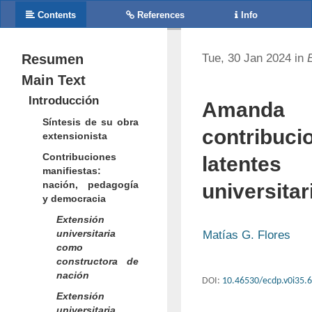
Contents
References
Info
Resumen
Tue, 30 Jan 2024 in
Main Text
Introducción
Amanda 
Síntesis de su obra
contribuc
extensionista
Contribuciones
latente
manifiestas:
nación, pedagogía
universitar
y democracia
Extensión
universitaria
Matías G. Flores
como
constructora de
nación
DOI:
10.46530/ecdp.v0i35.
Extensión
universitaria