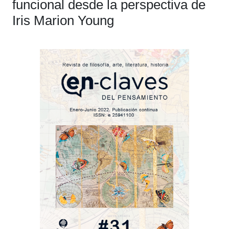
funcional desde la perspectiva de
Iris Marion Young
Barra
lateral
del
artículo