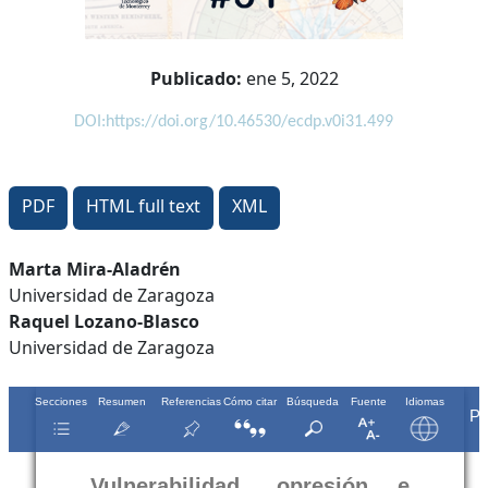
Publicado:
ene 5, 2022
DOI:https://doi.org/10.46530/ecdp.v0i31.499
PDF
HTML full text
XML
Contenido
Marta Mira-Aladrén
Universidad de Zaragoza
principal
Raquel Lozano-Blasco
del
Universidad de Zaragoza
artículo