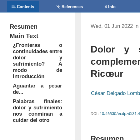
Contents
References
Info
Resumen
Wed, 01 Jun 2022 in
Main Text
¿Fronteras o
Dolor y s
continuidades entre
dolor y
complemen
sufrimiento? A
modo de
Ricœur
introducción
Aguantar a pesar
de...
César Delgado Lom
Palabras finales:
dolor y sufrimiento
nos conminan a
DOI:
10.46530/ecdp.v0i31.
cuidar del otro
Resumen