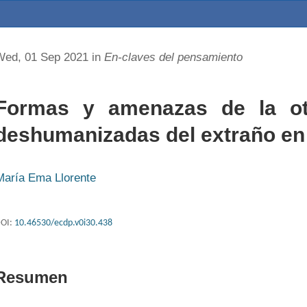
Wed, 01 Sep 2021 in
En-claves del pensamiento
Formas y amenazas de la ot
deshumanizadas del extraño en 
María Ema Llorente
OI:
10.46530/ecdp.v0i30.438
Resumen