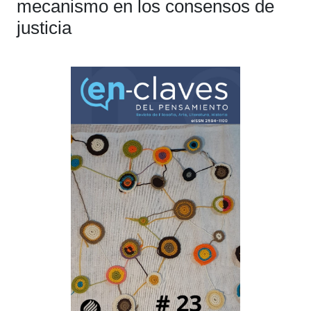
mecanismo en los consensos de
justicia
Barra
lateral
del
artículo