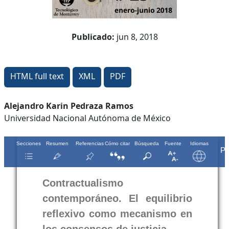
Publicado:
jun 8, 2018
HTML full text
XML
PDF
Contenido
Alejandro Karin Pedraza Ramos
Universidad Nacional Autónoma de México
principal
del
artículo