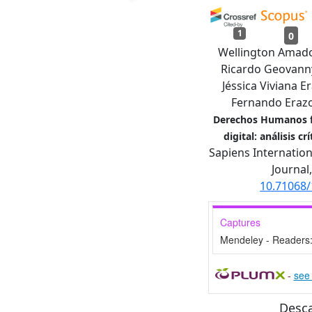
1
0
Wellington Amado 
Ricardo Geovanny
Jéssica Viviana E
Fernando Erazo
Derechos Humanos fr
digital: análisis c
Sapiens Internation
Journal
10.71068
Captures
Mendeley - Readers
-
see 
Desc