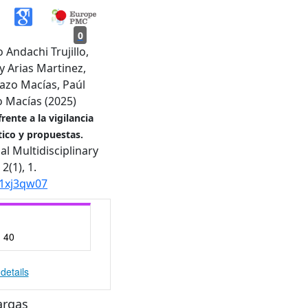
0
Andachi Trujillo,
 Arias Martinez,
razo Macías, Paúl
 Macías (2025)
ente a la vigilancia
rítico y propuestas.
al Multidisciplinary
,
2
(1),
1.
/1xj3qw07
:
40
details
argas