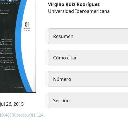
Contenido
Virgilio Ruiz Rodríguez
Universidad Iberoamericana
principal
del
artículo
Resumen
Detalles
Cómo citar
del
artículo
Número
Sección
jul 26, 2015
/10.46530/ecdp.v0i1.124