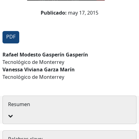
Publicado:
may 17, 2015
PDF
Contenido
Rafael Modesto Gasperín Gasperín
Tecnológico de Monterrey
principal
Vanessa Viviana Garza Marín
del
Tecnológico de Monterrey
artículo
Resumen
Palabras clave: