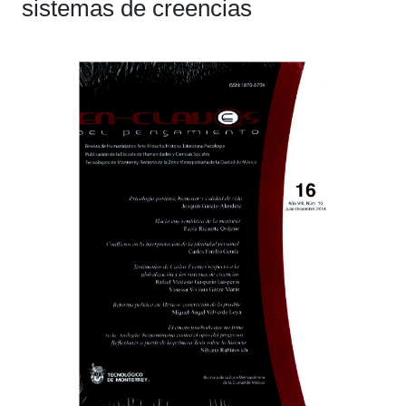
sistemas de creencias
Barra
lateral
del
artículo