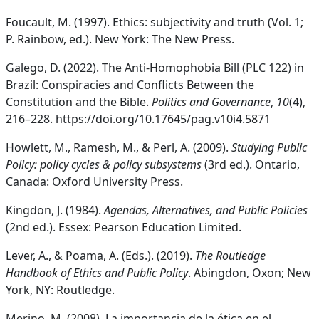
Foucault, M. (1997). Ethics: subjectivity and truth (Vol. 1;
P. Rainbow, ed.). New York: The New Press.
Galego, D. (2022). The Anti-Homophobia Bill (PLC 122) in
Brazil: Conspiracies and Conflicts Between the
Constitution and the Bible.
Politics and Governance
,
10
(4),
216–228. https://doi.org/10.17645/pag.v10i4.5871
Howlett, M., Ramesh, M., & Perl, A. (2009).
Studying Public
Policy: policy cycles & policy subsystems
(3rd ed.). Ontario,
Canada: Oxford University Press.
Kingdon, J. (1984).
Agendas, Alternatives, and Public Policies
(2nd ed.). Essex: Pearson Education Limited.
Lever, A., & Poama, A. (Eds.). (2019).
The Routledge
Handbook of Ethics and Public Policy
. Abingdon, Oxon; New
York, NY: Routledge.
Merino, M. (2008). La importancia de la ética en el