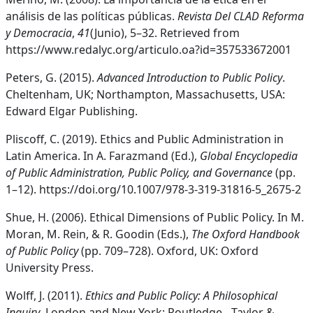
análisis de las políticas públicas.
Revista Del CLAD Reforma
y Democracia
,
41
(Junio), 5–32. Retrieved from
https://www.redalyc.org/articulo.oa?id=357533672001
Peters, G. (2015).
Advanced Introduction to Public Policy
.
Cheltenham, UK; Northampton, Massachusetts, USA:
Edward Elgar Publishing.
Pliscoff, C. (2019). Ethics and Public Administration in
Latin America. In A. Farazmand (Ed.),
Global Encyclopedia
of Public Administration, Public Policy, and Governance
(pp.
1–12). https://doi.org/10.1007/978-3-319-31816-5_2675-2
Shue, H. (2006). Ethical Dimensions of Public Policy. In M.
Moran, M. Rein, & R. Goodin (Eds.),
The Oxford Handbook
of Public Policy
(pp. 709–728). Oxford, UK: Oxford
University Press.
Wolff, J. (2011).
Ethics and Public Policy: A Philosophical
Inquiry
. London and New York: Routledge - Taylor &