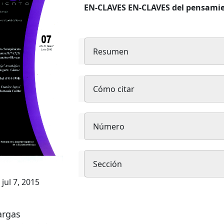
Contenido
EN-CLAVES EN-CLAVES del pensami
principal
del
Resumen
artículo
Detalles
Cómo citar
del
artículo
Número
Sección
jul 7, 2015
argas