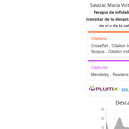
Salazar, María Vic
Terapia de infide
transitar de la devast
de sí y de la re
Colombiana de Ci
Citations
14
(2)
CrossRef - Citation 
10.21501/22
Scopus - Citation In
Luisa Alejandra Sa
Dora Cecilia Saldar
Captures
Jacobo Agudelo
Mendeley - Readers
El cuidado como de
una vindicación urg
histórica que afecta
-
see 
Socied
mujeres.
10.25100/sye
Desc
Diego Carmona 
Con las zapatillas
cuidado y discapaci