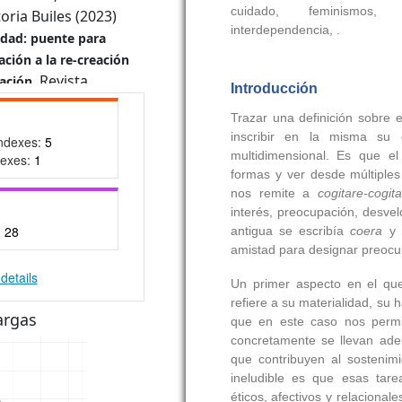
toria Builes (2023)
lidad: puente para
ación a la re-creación
Revista
lación.
encias Sociales,
,
558.
Indexes:
5
161201.3951
dexes:
1
ldarriaga-Quintero,
riaga Grisales, Juan
-Galeano (2025)
:
28
recho fundamental:
ente como corrección
 principalmente a las
details
ad y Economía,
.v0i56.14783
argas
Gallego (2024)
 puestas. Ética del
dad, la receptividad