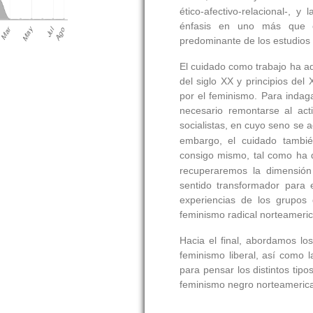
n de la actividad..
ulos. Revista de
isciplinarios en
ión,
40.
2591/2136