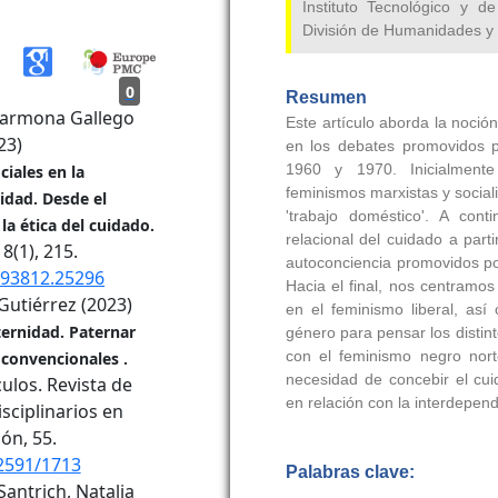
0
Carmona Gallego
23)
ciales en la
dad. Desde el
la ética del cuidado.
18
(1),
215.
393812.25296
Gutiérrez (2023)
ternidad. Paternar
 convencionales .
ulos. Revista de
isciplinarios en
ión,
55.
2591/1713
antrich, Natalia