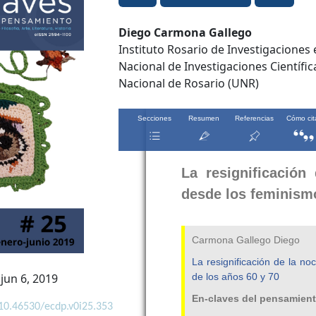
Contenido
Diego Carmona Gallego
Instituto Rosario de Investigaciones 
principal
Nacional de Investigaciones Científi
del
Nacional de Rosario (UNR)
artículo
jun 6, 2019
/10.46530/ecdp.v0i25.353