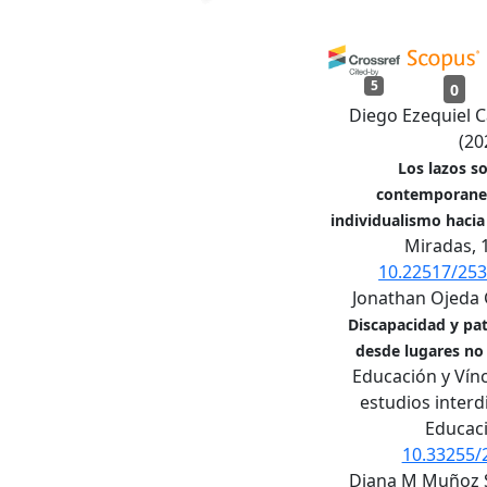
5
0
Diego Ezequiel 
(20
Los lazos so
contemporanei
individualismo hacia 
Miradas,
10.22517/25
Jonathan Ojeda 
Discapacidad y pa
desde lugares no
Educación y Vínc
estudios interd
Educac
10.33255/
Diana M Muñoz S