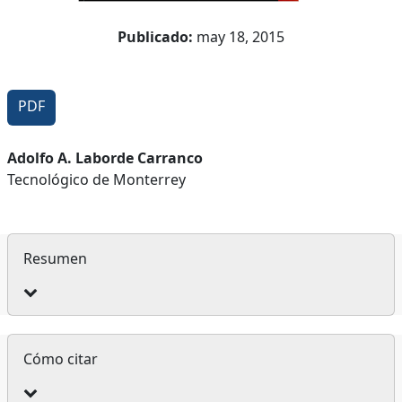
Publicado:
may 18, 2015
PDF
Contenido
Adolfo A. Laborde Carranco
Tecnológico de Monterrey
principal
del
artículo
Resumen
Detalles
Cómo citar
del
artículo