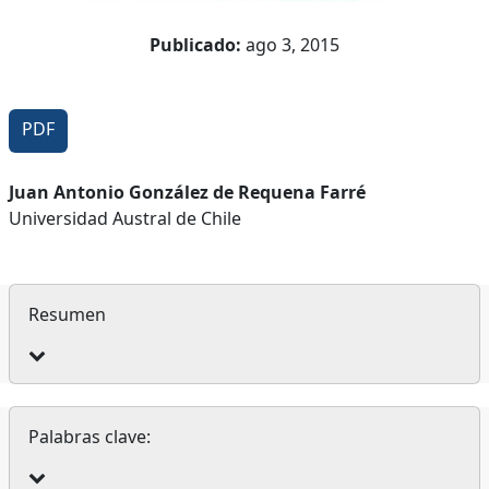
Publicado:
ago 3, 2015
PDF
Contenido
Juan Antonio González de Requena Farré
Universidad Austral de Chile
principal
del
artículo
Resumen
Palabras clave: