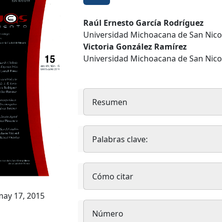
Contenido
Raúl Ernesto García Rodríguez
Universidad Michoacana de San Nico
principal
Victoria González Ramírez
del
Universidad Michoacana de San Nico
artículo
Resumen
Palabras clave:
Detalles
Cómo citar
del
ay 17, 2015
artículo
Número