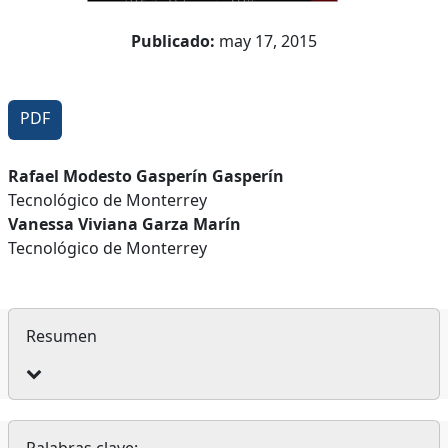
Publicado:
may 17, 2015
PDF
Contenido
Rafael Modesto Gasperín Gasperín
Tecnológico de Monterrey
principal
Vanessa Viviana Garza Marín
del
Tecnológico de Monterrey
artículo
Resumen
Palabras clave: