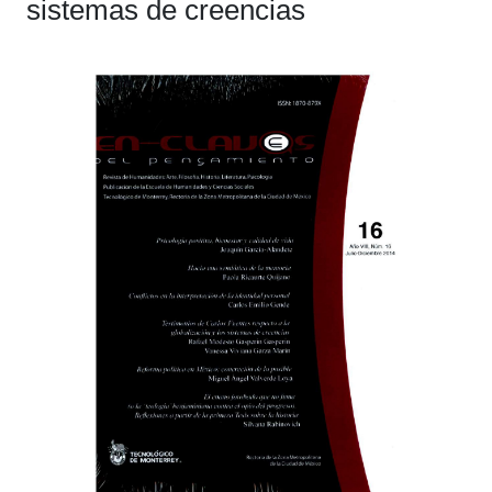
sistemas de creencias
Barra
lateral
del
artículo