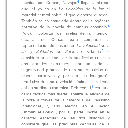
4
escritas por Cercas; Navajas
llega a afirmar
que 'el yo es en
La velocidad de la luz
el
material central sobre el que elaborar el texto'.
También se ha estudiado dentro del subgénero
5
narrativo de la novela de campus española.
6
Potok
tipologiza los niveles de la intención
creativa de Cercas para comparar la
representación del pasado en
La velocidad de la
7
luz
y
Soldados de Salamina
. Villamía
lo
considera un culmen de la autoficción con sus
dos grandes vertientes: 'por un lado la
sugestividad proteica de una superposición de
planos narrativos y por otro, la indagación
heurística de una revelación íntima', incidiendo
8
así en su dimensión ética. Rebreyend,
con una
carga teórica más fuerte, analiza la eficacia de
la obra a través de la categoría del 'realismo
intencional', y sus efectos en el lector.
Emmanuel Boujou, por su parte, incide en el
carácter especular de las dos historias y
considera que las preguntas centrales de la