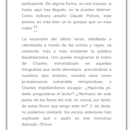
participante. De alguna forma, es una trampa: si
hasta aquí has llegado, no te puedes detener.
Como indicara antaño Claude Pichois, este
poema 'es más bien un
tu quoque
que un
mea
13
culpa
'.
La escansión del último verso, debilitada o
ralentizada a través de las comas y rayas, va
volviendo más y más insistente la palabra
baudelaireana. Uno puede imaginarse el rostro
de Charles, inmortalizado en aquellas
fotografías que tanto denostara, acercándose a
nuestros ojos lectores, nuestra nariz como
protuberancia vulnerable retrayéndose, y
Charles impidiéndonos escapar. ¿Hipócrita yo,
debe preguntarse el lector? ¿Hermano de este
padre de las flores del mal; tío carnal, por tanto,
de estas flores que tengo ante mí? Y, sin duda,
no podemos olvidarlo: los versos anteriores han
explicado qué o quién es ese monstruo
delicado:
l'Ennui
.