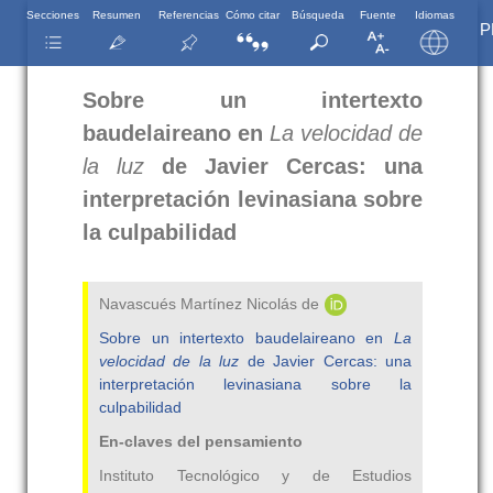
Secciones
Resumen
Referencias
Cómo citar
Búsqueda
Fuente
Idiomas
P
Sobre un intertexto
baudelaireano en
La velocidad de
la luz
de Javier Cercas: una
interpretación levinasiana sobre
la culpabilidad
Navascués Martínez Nicolás de
Sobre un intertexto baudelaireano en
La
velocidad de la luz
de Javier Cercas: una
interpretación levinasiana sobre la
culpabilidad
En-claves del pensamiento
Instituto Tecnológico y de Estudios