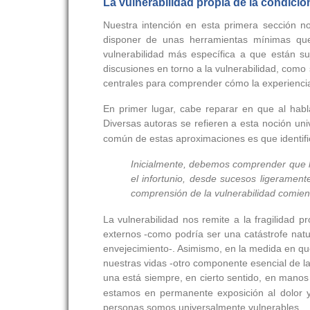
La vulnerabilidad propia de la condici
Nuestra intención en esta primera sección 
disponer de unas herramientas mínimas que 
vulnerabilidad más específica a que están su
discusiones en torno a la vulnerabilidad, como
centrales para comprender cómo la experiencia 
En primer lugar, cabe reparar en que al habla
Diversas autoras se refieren a esta noción uni
común de estas aproximaciones es que identifi
Inicialmente, debemos comprender que la 
el infortunio, desde sucesos ligeramen
comprensión de la vulnerabilidad comien
La vulnerabilidad nos remite a la fragilidad 
externos -como podría ser una catástrofe natu
envejecimiento-. Asimismo, en la medida en q
nuestras vidas -otro componente esencial de la
una está siempre, en cierto sentido, en manos
estamos en permanente exposición al dolor y
personas somos universalmente vulnerables.