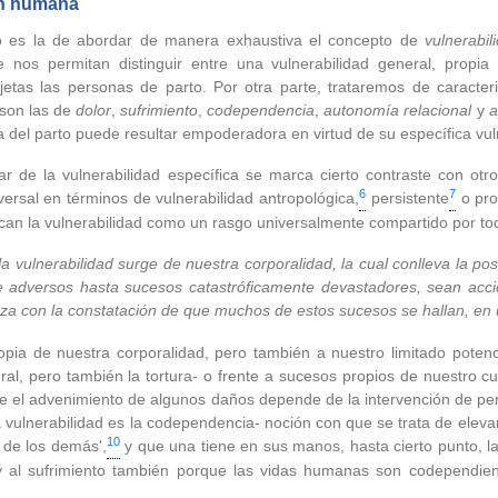
ón humana
no es la de abordar de manera exhaustiva el concepto de
vulnerabil
nos permitan distinguir entre una vulnerabilidad general, propi
jetas las personas de parto. Por otra parte, trataremos de caracter
 son las de
dolor
,
sufrimiento
,
codependencia
,
autonomía relacional
y
a
del parto puede resultar empoderadora en virtud de su específica vul
r de la vulnerabilidad específica se marca cierto contraste con otro 
6
7
versal en términos de vulnerabilidad antropológica,
persistente
o pro
can la vulnerabilidad como un rasgo universalmente compartido por t
vulnerabilidad surge de nuestra corporalidad, la cual conlleva la posi
te adversos hasta sucesos catastróficamente devastadores, sean accid
za con la constatación de que muchos de estos sucesos se hallan, en ú
propia de nuestra corporalidad, pero también a nuestro limitado poten
ral, pero también la tortura- o frente a sucesos propios de nuestro
ue el advenimiento de algunos daños depende de la intervención de pe
 vulnerabilidad es la codependencia- noción con que se trata de elevar
10
 de los demás',
y que una tiene en sus manos, hasta cierto punto, la 
 al sufrimiento también porque las vidas humanas son codependien