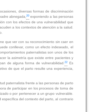
 ocasiones, diversas formas de discriminación
20
e madre abnegada,
exponiendo a las personas
ión con los efectos de una vulnerabilidad que
cuden a los contextos de atención a la salud.
o.
iene que ver con su reconocimiento sin caer en
 puede conllevar, como un efecto indeseado, el
omportamientos paternalistas son unos de los
er la asimetría que existe entre pacientes y
22
ipan de alguna forma de vulnerabilidad.
Es
tivo de que el parto resulte una experiencia,
ud paternalista frente a las personas de parto
 hora de participar en los procesos de toma de
izado o por pertenecer a un grupo vulnerable.
específica del contexto del parto, al contrario