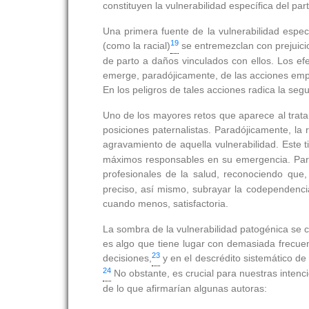
constituyen la vulnerabilidad específica del part
Una primera fuente de la vulnerabilidad espec
19
(como la racial)
se entremezclan con prejuicio
de parto a daños vinculados con ellos. Los ef
emerge, paradójicamente, de las acciones empr
En los peligros de tales acciones radica la segu
Uno de los mayores retos que aparece al tratar
posiciones paternalistas. Paradójicamente, la 
agravamiento de aquella vulnerabilidad. Este ti
máximos responsables en su emergencia. Para 
profesionales de la salud, reconociendo que,
preciso, así mismo, subrayar la codependencia
cuando menos, satisfactoria.
La sombra de la vulnerabilidad patogénica se c
es algo que tiene lugar con demasiada frecuenc
23
decisiones,
y en el descrédito sistemático de
24
No obstante, es crucial para nuestras intencio
de lo que afirmarían algunas autoras: