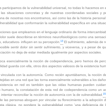
 participamos de la vulnerabilidad universal, no todas lo hacemos en
 las situaciones concretas y de nuestras coordenadas sociales y p
una de nosotras nos encontramos, así como las de la historia personal y
nerabilidad
que conformarán la vulnerabilidad específica en una situac
ciones que empleamos en el lenguaje ordinario de forma intercambiab
dolor suele describirse en términos neurofisiológicos como una sensaci
13
s, educativos- influyen en su percepción.
El sufrimiento, además de r
osible sentir dolor sin sentir sufrimiento, y viceversa, y a pesar de qu
ciación no deja de estar mediada igualmente por aspectos sociales.
voca esencialmente la noción de codependencia, pero hemos de per
ilidad guarda con ella, otros dos aspectos valiosos de la existencia h
 vinculada con la autonomía. Como recién apuntábamos, la noción de
ejidas en una red que las torna esencialmente vulnerables a los daño
existencia en red es también que las vidas humanas pueden cuidars
to humano, la constatación de esta red de codependencia como un as
15
ntentar reconciliar la noción de autonomía con la de vulnerabilidad.
de las personas aboguen por vincular su florecimiento a la adopción 
sta clásica, no pondere la vulnerabilidad como 'una deficiencia de 