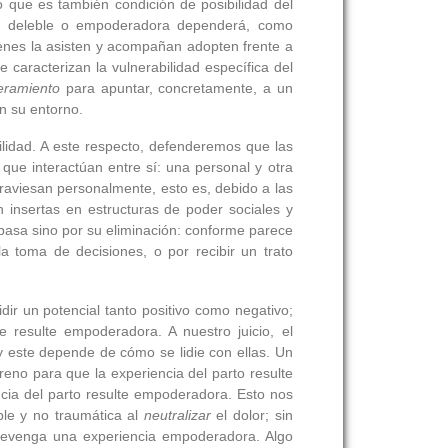
 que es también condición de posibilidad del
ca, deleble o empoderadora dependerá, como
uienes la asisten y acompañan adopten frente a
e caracterizan la vulnerabilidad específica del
ramiento
para apuntar, concretamente, a un
n su entorno.
ilidad. A este respecto, defenderemos que las
que interactúan entre sí: una personal y otra
traviesan personalmente, esto es, debido a las
n insertas en estructuras de poder sociales y
 pasa sino por su eliminación: conforme parece
la toma de decisiones, o por recibir un trato
dir un potencial tanto positivo como negativo;
e resulte empoderadora. A nuestro juicio, el
, y este depende de cómo se lidie con ellas. Un
eno para que la experiencia del parto resulte
ncia del parto resulte empoderadora. Esto nos
eble y no traumática al
neutralizar
el dolor; sin
e devenga una experiencia empoderadora. Algo