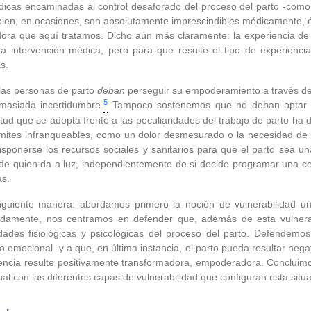
dicas encaminadas al control desaforado del proceso del parto -como 
i bien, en ocasiones, son absolutamente imprescindibles médicamente, é
dora que aquí tratamos. Dicho aún más claramente: la experiencia de 
ra intervención médica, pero para que resulte el tipo de experie
s.
las personas de parto
deban
perseguir su empoderamiento a través del
5
emasiada incertidumbre.
Tampoco sostenemos que no deban optar po
itud que se adopta frente a las peculiaridades del trabajo de parto ha 
mites infranqueables, como un dolor desmesurado o la necesidad de l
sponerse los recursos sociales y sanitarios para que el parto sea una
 de quien da a luz, independientemente de si decide programar una ce
as.
iguiente manera: abordamos primero la noción de vulnerabilidad un
idamente, nos centramos en defender que, además de esta vulnerabi
idades fisiológicas y psicológicas del proceso del parto. Defendemos
 o emocional -y a que, en última instancia, el parto pueda resultar neg
iencia resulte positivamente transformadora, empoderadora. Concluim
al con las diferentes capas de vulnerabilidad que configuran esta situa