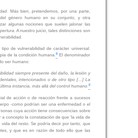
idad
. Más bien, pretendemos, por una parte,
a del género humano en su conjunto, y otra
izar algunas nociones que suelen jalonar las
pertura.
A nuestro juicio, tales distinciones son
nerabilidad.
tipo de vulnerabilidad de carácter universal.
8
pia de la condición humana.
El denominador
odo ser humano:
bilidad siempre presente del daño, la lesión y
entales, intencionados o de otro tipo […] La
9
ltima instancia, más allá del control humano.
cial de acción o de reacción frente a sucesos
 cuerpo -como podrían ser una enfermedad o el
rsonas cuya acción tiene consecuencias sobre
 a concepto la constatación de que 'la vida de
vida del resto. Se podría decir por tanto, que
tes, y que es en razón de todo ello que las