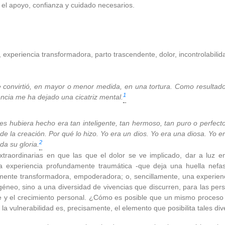
el apoyo, confianza y cuidado necesarios.
, experiencia transformadora, parto trascendente, dolor, incontrolabilida
e convirtió, en mayor o menor medida, en una tortura. Como
resultad
1
iencia me ha
dejado una cicatriz mental.
s hubiera hecho era tan inteligente, tan hermoso, tan puro o perfect
 de la creación. Por qué
lo hizo. Yo era un dios. Yo era una diosa. Yo er
2
da su gloria.
raordinarias en que las que el dolor se ve implicado, dar a luz en
 experiencia profundamente traumática -que deja una huella nefas
mente transformadora, empoderadora; o, sencillamente, una experienc
éneo, sino a una diversidad de vivencias que discurren, para las pe
ce y el crecimiento personal. ¿Cómo es posible que un mismo proceso
a vulnerabilidad es, precisamente, el elemento que posibilita tales div