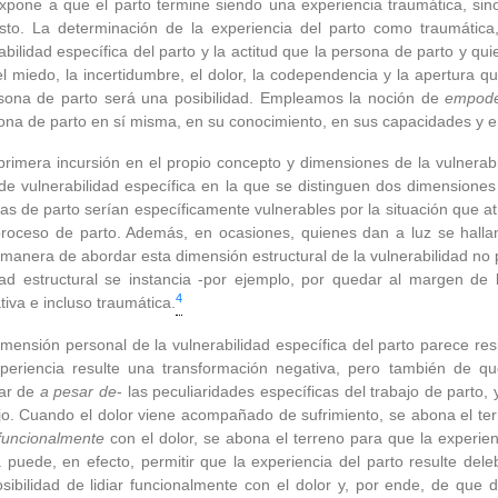
xpone a que el parto termine siendo una experiencia traumática, sino
sto. La determinación de la experiencia del parto como traumáti
rabilidad específica del parto y la actitud que la persona de parto y q
el miedo, la incertidumbre, el dolor, la codependencia y la apertura qu
sona de parto será una posibilidad. Empleamos la noción de
empode
ona de parto en sí misma, en su conocimiento, en sus capacidades y e
primera incursión en el propio concepto y dimensiones de la vulnerab
de vulnerabilidad específica en la que se distinguen dos dimensiones 
nas de parto serían específicamente vulnerables por la situación que a
l proceso de parto. Además, en ocasiones, quienes dan a luz se halla
manera de abordar esta dimensión estructural de la vulnerabilidad no
dad estructural se instancia -por ejemplo, por quedar al margen de 
4
tiva e incluso traumática.
mensión personal de la vulnerabilidad específica del parto parece resi
periencia resulte una transformación negativa, pero también de qu
ar de
a pesar de
- las peculiaridades específicas del trabajo de parto
jo. Cuando el dolor viene acompañado de sufrimiento, se abona el terr
r funcionalmente
con el dolor, se abona el terreno para que la experie
 puede, en efecto, permitir que la experiencia del parto resulte del
osibilidad de lidiar funcionalmente con el dolor y, por ende, de qu