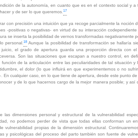
dición de la autonomía, en cuanto que es en el contexto social y a 
17
hacer y de ser lo que queremos.
rar con precisión una intuición que ya recoge parcialmente la noción d
 -positivas o negativas- en virtud de su interacción codependiente 
tura se inserta la posibilidad de vernos transformadas negativamente po
18
lo personal.
Aunque la posibilidad de transformación se hallaría si
uicio, el grado de apertura guarda una proporción directa con el
ceversa. Son las situaciones que escapan a nuestro control, en defin
función de la articulación entre las peculiaridades de tal situación y 
tidumbre, el dolor (lo que influirá en que experimentemos o no sufr
 En cualquier caso, en lo que tiene de apertura, desde este punto de v
nocer y de lo que hacernos cargo de la mejor manera posible; y así
e las dimensiones personal y estructural de la vulnerabilidad espec
bilidad, no podemos perder de vista que todas ellas conforman un
vulnerabilidad propias de la dimensión estructural. Continuaremos
cas y psicológicas del proceso del parto también son fuente de vulne