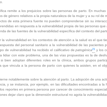
o.
ífica remite a los prejuicios sobre las personas de parto. En muchas
s de género relativos a la propia naturaleza de la mujer y a su rol d
ectos de esta primera fuente no pueden comprenderse sin su interacc
endidas en respuesta a la vulnerabilidad propia de las personas que a
nda de las fuentes de la vulnerabilidad específica del contexto del part
 la vulnerabilidad en los contextos de atención a la salud es el que t
respuesta del personal sanitario a la vulnerabilidad de las pacientes
21
po de vulnerabilidad ha recibido el calificativo de
patogénica
y los c
lidiar con este problema, una de las vías propuestas es la de deshac
 si bien adoptan diferentes roles en la clínica, ambos grupos partic
 que vincula a la persona de parto con quienes la asisten, en el obje
ierne notablemente sobre la atención al parto. La adopción de una actit
ia, y se instancia, por ejemplo, en las dificultades encontradas a la
 los reportes en primera persona por carecer de conocimiento especial
nes dejar claro que la dimensión estructural no agota la vulnerabilidad 