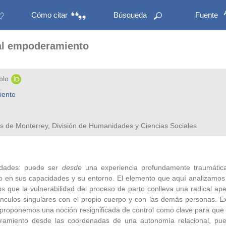
Cómo citar
Búsqueda
Fuente
d al empoderamiento
blo
iento
res de Monterrey, División de Humanidades y Ciencias Sociales
lidades: puede ser
desde
una experiencia profundamente traumátic
o en sus capacidades y su entorno. El elemento que aquí analizamos
os que la vulnerabilidad del proceso de parto conlleva una radical ap
vínculos singulares con el propio cuerpo y con las demás personas. Ex
y proponemos una noción resignificada de control como clave para que e
iento desde las coordenadas de una autonomía relacional, pues s