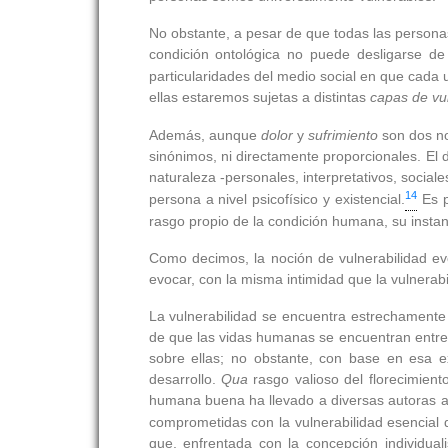
No obstante, a pesar de que todas las personas
condición ontológica no puede desligarse de
particularidades del medio social en que cada 
ellas estaremos sujetas a distintas
capas de vul
Además, aunque
dolor
y
sufrimiento
son dos no
sinónimos, ni directamente proporcionales. El 
naturaleza -personales, interpretativos, sociale
14
persona a nivel psicofísico y existencial.
Es p
rasgo propio de la condición humana, su instan
Como decimos, la noción de vulnerabilidad e
evocar, con la misma intimidad que la vulnerab
La vulnerabilidad se encuentra estrechamente
de que las vidas humanas se encuentran entret
sobre ellas; no obstante, con base en esa 
desarrollo.
Qua
rasgo valioso del florecimien
humana buena ha llevado a diversas autoras a i
comprometidas con la vulnerabilidad esencial 
que, enfrentada con la concepción individuali