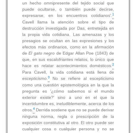
un hecho omnipresente del tejido social que
puede ocultarse, o también puede decirse,
1
expresarse, en los encuentros cotidianos'.
Cavell llama la atención sobre el tipo de
destrucción investigada por Das, entretejida en
la propia vida cotidiana. Las amenazas y los
presagios se ocultan en las expresiones y los
efectos más ordinarios, como en la afirmación
de
El gato negro
de Edgar Allan Poe (1843) de
que, en sus escalofriantes relatos, lo único que
2
hace es relatar acontecimientos domésticos.
Para Cavell, la vida cotidiana está llena de
3
escepticismo
.
No se refiere al escepticismo
como una cuestión epistemológica en la que la
pregunta es '¿cómo sabemos si el mundo
exterior existe?' sino a uno en el que la
incertidumbre es, ineludiblemente, acerca de los
4
otros.
Derrida sostiene que no se puede derivar
ninguna norma, regla o prescripción de la
exposición constitutiva al otro. El otro puede ser
cualquier cosa o cualquier persona y no se