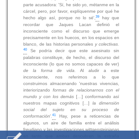
parte acusadora: 'Sí, he sido yo, métanme en la
cárcel, pero, por favor, explíquenme por qué he
39
hecho algo así, porque no lo sé',
hay que
recordar que Jaques Lacan definió el
inconsciente como el discurso que emerge
precisamente en los huecos, en los espacios en
blanco, de las historias personales
y colectivas
.
40
Se podría decir que este asesinato sin
palabras constituye, de hecho, el discurso del
inconsciente (lo que no somos capaces de ver)
de la forma de vida
. Al aludir a este
inconsciente, nos referimos a lo que
construimos almacenando 'nuestras vivencias,
interiorizando
formas de relacionarnos con el
mundo y con los demás
[…] conformando así
nuestros mapas cognitivos […]
la dimensión
social del sujeto en su proceso de
41
conformación
'.
Hay, pese a reticencias de
algunos, un aire de familia entre el análisis
freudiano y las investigaciones wittgensteinianas
en tanto que ambas descubren la extraña