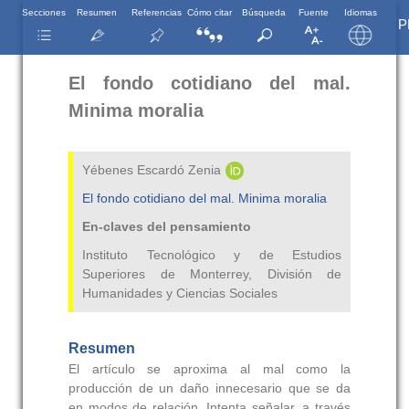
Secciones
Resumen
Referencias
Cómo citar
Búsqueda
Fuente
Idiomas
P
El fondo cotidiano del mal.
Minima moralia
Yébenes Escardó Zenia
El fondo cotidiano del mal. Minima moralia
En-claves del pensamiento
Instituto Tecnológico y de Estudios
Superiores de Monterrey, División de
Humanidades y Ciencias Sociales
Resumen
El artículo se aproxima al mal como la
producción de un daño innecesario que se da
en modos de relación. Intenta señalar, a través