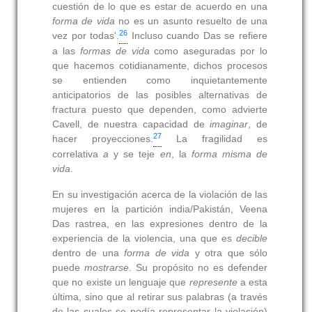
cuestión de lo que es estar de acuerdo en una
forma de vida
no es un asunto resuelto de una
26
vez por todas'.
Incluso cuando Das se refiere
a las
formas de vida
como aseguradas por lo
que hacemos cotidianamente, dichos procesos
se entienden como inquietantemente
anticipatorios de las posibles alternativas de
fractura puesto que dependen, como advierte
Cavell, de nuestra capacidad de
imaginar
, de
27
hacer proyecciones.
La fragilidad es
correlativa
a
y se teje
en
, la
forma misma de
vida
.
En su investigación acerca de la violación de las
mujeres en la partición india/Pakistán, Veena
Das rastrea, en las expresiones dentro de la
experiencia de la violencia, una que es
decible
dentro de una
forma de vida
y otra que sólo
puede
mostrarse
. Su propósito no es defender
que no existe un lenguaje que
represente
a esta
última, sino que al retirar sus palabras (a través
de las cuales se podía representar la violación)