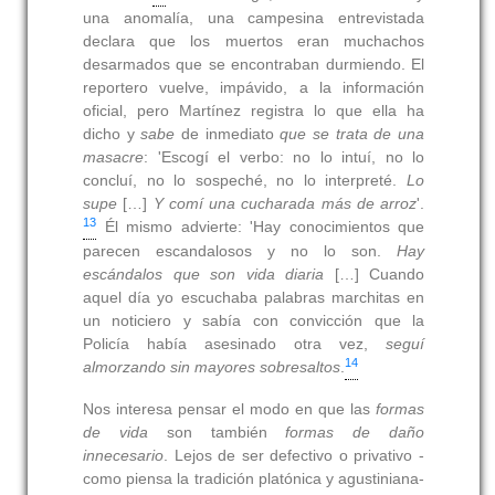
una anomalía, una campesina entrevistada
declara que los muertos eran muchachos
desarmados que se encontraban durmiendo. El
reportero vuelve, impávido, a la información
oficial, pero Martínez registra lo que ella ha
dicho y
sabe
de inmediato
que se trata de una
masacre
: 'Escogí el verbo: no lo intuí, no lo
concluí, no lo sospeché, no lo interpreté.
Lo
supe
[…]
Y comí una cucharada más de arroz
'.
13
Él mismo advierte: 'Hay conocimientos que
parecen escandalosos y no lo son.
Hay
escándalos que son vida diaria
[…] Cuando
aquel día yo escuchaba palabras marchitas en
un noticiero y sabía con convicción que la
Policía había asesinado otra vez,
seguí
14
almorzando sin mayores sobresaltos
.
Nos interesa pensar el modo en que las
formas
de vida
son también
formas de daño
innecesario
. Lejos de ser defectivo o privativo -
como piensa la tradición platónica y agustiniana-