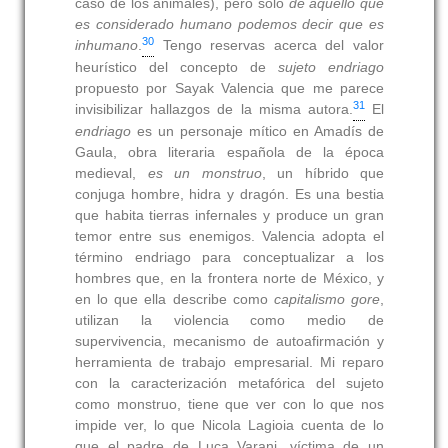
caso de los animales), pero sólo
de aquello que
es considerado humano podemos decir que es
30
inhumano
.
Tengo reservas acerca del valor
heurístico del concepto de
sujeto endriago
propuesto por Sayak Valencia que me parece
31
invisibilizar hallazgos de la misma autora.
El
endriago
es un personaje mítico en Amadís de
Gaula, obra literaria española de la época
medieval,
es un monstruo
, un híbrido que
conjuga hombre, hidra y dragón. Es una bestia
que habita tierras infernales y produce un gran
temor entre sus enemigos. Valencia adopta el
término endriago para conceptualizar a los
hombres que, en la frontera norte de México, y
en lo que ella describe como
capitalismo gore
,
utilizan la violencia como medio de
supervivencia, mecanismo de autoafirmación y
herramienta de trabajo empresarial. Mi reparo
con la caracterización metafórica del sujeto
como monstruo, tiene que ver con lo que nos
impide ver, lo que Nicola Lagioia cuenta de lo
que el padre de Luca Varani, víctima de un