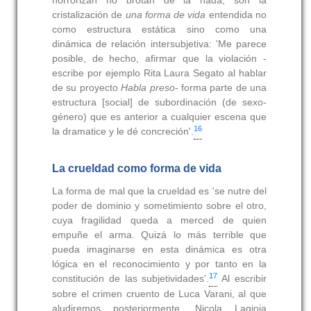
horrorizan no brotan de la nada, son la
cristalización de
una forma de vida
entendida no
como estructura estática sino como una
dinámica de relación intersubjetiva: 'Me parece
posible, de hecho, afirmar que la violación -
escribe por ejemplo Rita Laura Segato al hablar
de su proyecto
Habla preso
- forma parte de una
estructura [social] de subordinación (de sexo-
género) que es anterior a cualquier escena que
16
la dramatice y le dé concreción'.
La crueldad como forma de vida
La forma de mal que la crueldad es 'se nutre del
poder de dominio y sometimiento sobre el otro,
cuya fragilidad queda a merced de quien
empuñe el arma. Quizá lo más terrible que
pueda imaginarse en esta dinámica es otra
lógica en el reconocimiento y por tanto en la
17
constitución de las subjetividades'.
Al escribir
sobre el crimen cruento de Luca Varani, al que
aludiremos posteriormente, Nicola Lagioia