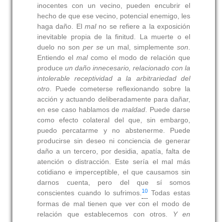
inocentes con un vecino, pueden encubrir el
hecho de que ese vecino, potencial enemigo, les
haga daño. El
mal
no se refiere a la exposición
inevitable propia de la finitud. La muerte o el
duelo no son
per se
un mal, simplemente
son
.
Entiendo el
mal
como el modo de relación que
produce
un daño innecesario, relacionado con la
intolerable receptividad a la arbitrariedad del
otro
. Puede cometerse reflexionando sobre la
acción y actuando deliberadamente para dañar,
en ese caso hablamos de
maldad
. Puede darse
como efecto colateral del que, sin embargo,
puedo percatarme y no abstenerme. Puede
producirse sin deseo ni conciencia de generar
daño a un tercero, por desidia, apatía, falta de
atención o distracción. Este sería el mal más
cotidiano e imperceptible, el que causamos sin
darnos cuenta, pero del que sí somos
10
conscientes cuando lo sufrimos.
Todas estas
formas de mal tienen que ver con el modo de
relación que establecemos con otros.
Y en