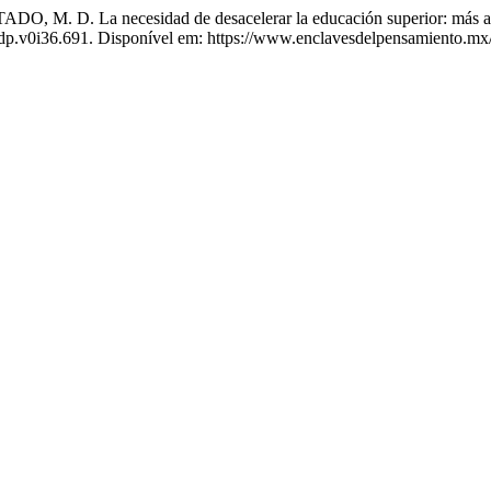
 La necesidad de desacelerar la educación superior: más allá de
dp.v0i36.691. Disponível em: https://www.enclavesdelpensamiento.mx/e