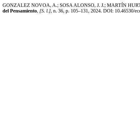
GONZALEZ NOVOA, A.; SOSA ALONSO, J. J.; MARTÍN HURTADO, M. D.
del Pensamiento
,
[S. l.]
, n. 36, p. 105–131, 2024. DOI: 10.46530/ec