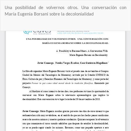
Volver
Una posibilidad de volvernos otros. Una conversación con
a
María Eugenia Borsani sobre la decolonialidad
los
detalles
Des
del
De
artículo
PD