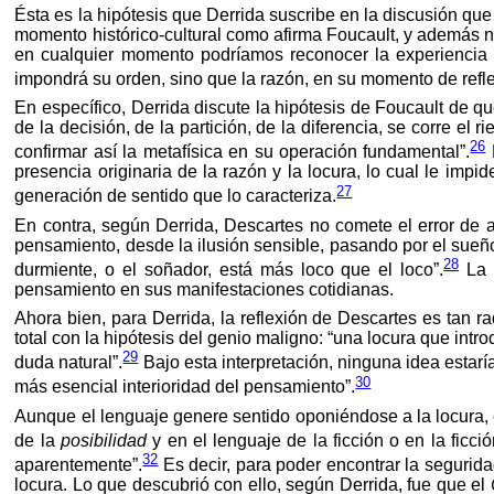
Ésta es la hipótesis que Derrida suscribe en la discusión qu
momento histórico-cultural como afirma Foucault, y además no e
en cualquier momento podríamos reconocer la experiencia
impondrá su orden, sino que la razón, en su momento de reflex
En específico, Derrida discute la hipótesis de Foucault de que
de la decisión, de la partición, de la diferencia, se corre el
26
confirmar así la metafísica en su operación fundamental”.
E
presencia originaria de la razón y la locura, lo cual le imp
27
generación de sentido que lo caracteriza.
En contra, según Derrida, Descartes no comete el error de a
pensamiento, desde la ilusión sensible, pasando por el sueño
28
durmiente, o el soñador, está más loco que el loco”.
La 
pensamiento en sus manifestaciones cotidianas.
Ahora bien, para Derrida, la reflexión de Descartes es tan ra
total con la hipótesis del genio maligno: “una locura que int
29
duda natural”.
Bajo esta interpretación, ninguna idea estarí
30
más esencial interioridad del pensamiento”.
Aunque el lenguaje genere sentido oponiéndose a la locura, é
de la
posibilidad
y en el lenguaje de la ficción o en la ficció
32
aparentemente”.
Es decir, para poder encontrar la segurid
locura. Lo que descubrió con ello, según Derrida, fue que el