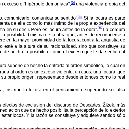
34
 exceso o “hipérbole demoniaca”,
una violencia propia del
35
lo, comunicarlo, comunicar su sentido”.
Si la locura es parte
cuenta de ella como lo más íntimo de la propia experiencia del
36
 en su decir. Pero es locura antes de la obra”.
La cordura
 es la posibilidad misma de la obra que, antes de reconocerse a
ere en la mayor proximidad de la locura contra la angustia de
esté a la altura de su racionalidad, sino que constituye su
 de hecho la posibilita, como el exceso que le da sentido al
cura supone de hecho la entrada al orden simbólico, lo cual en
rada al orden es un exceso violento, un caos, una locura, que
la su propio origen, representado desde entonces como lo real
cia, inscribe la locura en el pensamiento, superando su falsa
 efectos de exclusión del discurso de Descartes. Žižek, más
mediación que de hecho posibilita la percepción de lo exterior
estar locos. Y la razón se constituye y adquiere sentido sólo