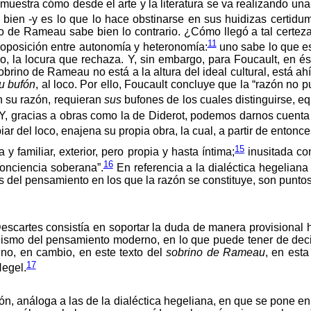
muestra cómo desde el arte y la literatura se va realizando u
bien -y es lo que lo hace obstinarse en sus huidizas certidum
o de Rameau sabe bien lo contrario. ¿Cómo llegó a tal certeza
11
oposición entre autonomía y heteronomía:
uno sabe lo que es
otro, la locura que rechaza. Y, sin embargo, para Foucault, en é
rino de Rameau no está a la altura del ideal cultural, está ah
u bufón
, al loco. Por ello, Foucault concluye que la “razón no
n su razón, requieran
sus
bufones de los cuales distinguirse, eq
Y, gracias a obras como la de Diderot, podemos darnos cuenta
ar del loco, enajena su propia obra, la cual, a partir de entonc
15
 familiar, exterior, pero propia y hasta íntima;
inusitada con
16
conciencia soberana”.
En referencia a la dialéctica hegeliana 
s del pensamiento en los que la razón se constituye, son punto
cartes consistía en soportar la duda de manera provisional ha
anismo del pensamiento moderno, en lo que puede tener de dec
ino, en cambio, en este texto del
sobrino de Rameau
, en est
17
Hegel.
sión, análoga a las de la dialéctica hegeliana, en que se pone e