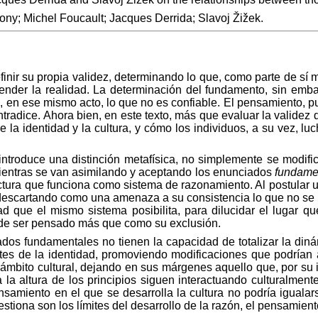
mony; Michel Foucault; Jacques Derrida; Slavoj Žižek.
efinir su propia validez, determinando lo que, como parte de s
ender la realidad. La determinación del fundamento, sin emb
o, en ese mismo acto, lo que no es confiable. El pensamiento, p
tradice. Ahora bien, en este texto, más que evaluar la validez d
la identidad y la cultura, y cómo los individuos, a su vez, luch
roduce una distinción metafísica, no simplemente se modifica 
 mientras se van asimilando y aceptando los enunciados
fundame
ura que funciona como sistema de razonamiento. Al postular un pr
 descartando como una amenaza a su consistencia lo que no se a
dad que el mismo sistema posibilita, para dilucidar el lugar q
uede ser pensado más que como su exclusión.
s fundamentales no tienen la capacidad de totalizar la din
ites de la identidad, promoviendo modificaciones que podrían 
el ámbito cultural, dejando en sus márgenes aquello que, por s
 la altura de los principios siguen interactuando culturalme
nsamiento en el que se desarrolla la cultura no podría igualar
tiona son los límites del desarrollo de la razón, el pensamiento