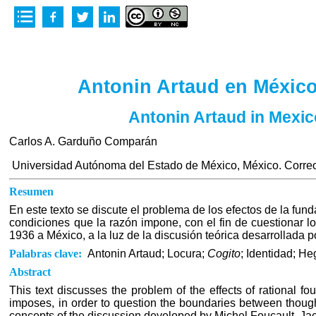
»
Introducción
»
Cogito y locura
»
La lucha de Artaud
»
Conclusiones
Antonin Artaud en México.
Antonin Artaud in Mexi
Carlos A. Garduño Comparán
Universidad Autónoma del Estado de México, México. Correo
Resumen
En este texto se discute el problema de los efectos de la fun
condiciones que la razón impone, con el fin de cuestionar los
1936 a México, a la luz de la discusión teórica desarrollada 
Palabras clave:
Antonin Artaud; Locura;
Cogito
; Identidad; H
Abstract
This text discusses the problem of the effects of rational fo
imposes, in order to question the boundaries between thought,
concepts of the discussion developed by Michel Foucault, Ja