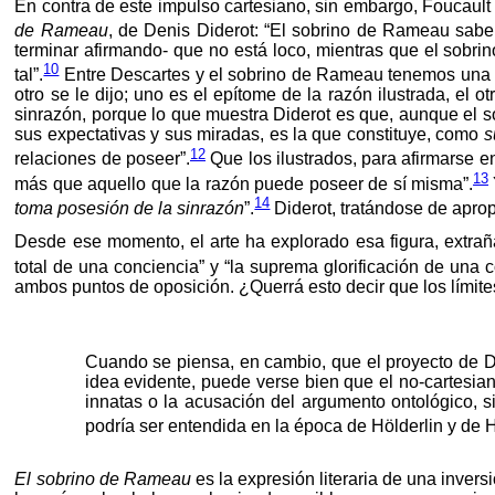
En contra de este impulso cartesiano, sin embargo, Foucault 
de Rameau
, de Denis Diderot: “El sobrino de Rameau sabe 
terminar afirmando- que no está loco, mientras que el sobrin
10
tal”.
Entre Descartes y el sobrino de Rameau tenemos una 
otro se le dijo; uno es el epítome de la razón ilustrada, el 
sinrazón, porque lo que muestra Diderot es que, aunque el sob
sus expectativas y sus miradas, es la que constituye, como
s
12
relaciones de poseer”.
Que los ilustrados, para afirmarse e
13
más que aquello que la razón puede poseer de sí misma”.
14
toma posesión de la sinrazón
”.
Diderot, tratándose de apropi
Desde ese momento, el arte ha explorado esa figura, extraña y
total de una conciencia” y “la suprema glorificación de una 
ambos puntos de oposición. ¿Querrá esto decir que los límite
Cuando se piensa, en cambio, que el proyecto de Des
idea evidente, puede verse bien que el no-cartesi
innatas o la acusación del argumento ontológico, s
podría ser entendida en la época de Hölderlin y de 
El sobrino de Rameau
es la expresión literaria de una inver