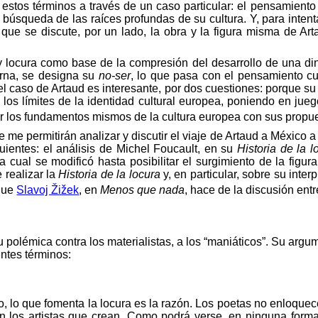
e estos términos a través de un caso particular: el pensamiento
búsqueda de las raíces profundas de su cultura. Y, para inten
que se discute, por un lado, la obra y la figura misma de Art
y locura como base de la compresión del desarrollo de una din
erna, se designa su
no-ser
, lo que pasa con el pensamiento 
, el caso de Artaud es interesante, por dos cuestiones: porque
 los límites de la identidad cultural europea, poniendo en jueg
ctar los fundamentos mismos de la cultura europea con sus prop
me permitirán analizar y discutir el viaje de Artaud a México a
uientes: el análisis de Michel Foucault, en su
Historia de la l
la cual se modificó hasta posibilitar el surgimiento de la fig
 realizar la
Historia de la locura
y, en particular, sobre su inter
 que
Slavoj Žižek
, en
Menos que nada
, hace de la discusión entr
u polémica contra los materialistas, a los “maniáticos”. Su argu
entes términos:
o, lo que fomenta la locura es la razón. Los poetas no enloquec
n los artistas que crean. Como podrá verse, en ninguna forma 