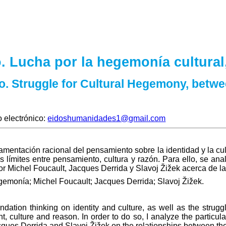
 Lucha por la hegemonía cultural, 
co. Struggle for Cultural Hegemony, bet
 electrónico:
eidoshumanidades1@gmail.com
damentación racional del pensamiento sobre la identidad y la cu
 límites entre pensamiento, cultura y razón. Para ello, se anal
por Michel Foucault, Jacques Derrida y Slavoj Žižek acerca de l
egemonía; Michel Foucault; Jacques Derrida; Slavoj Žižek.
undation thinking on identity and culture, as well as the stru
 culture and reason. In order to do so, I analyze the particula
cques Derrida and Slavoj Žižek on the relationships between t