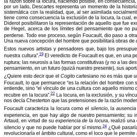
la razón sobre la locura, haciendo posible, en consecuencia, 
por un lado, Descartes representa un momento de la historia
sistemática con la realidad, que, al ser asimilada socialm
tiene como consecuencia la exclusión de la locura, la cual, e
Diderot posibilitaron la representación de aquello que fue ex
de Hegel, acerca de los límites del pensamiento que no pue
perderse. Todo ese proceso, según Foucault, dio paso a otra 
Una nueva concepción del hombre que posibilitará obras de
Estos nuevos artistas y pensadores que, bajo los presupues
19
nuestra cultura”.
El veredicto de Foucault es que, en una per
ruptura; las neurosis a las formas constitutivas (y no a las d
pensamiento, en un futuro (quizá nuestro presente), sus apor
¿Quiere esto decir que el
Cogito
cartesiano no es más que un
Foucault, lo que permanece “es la relación del hombre con s
entiende, sino “el vínculo de una cultura con aquello mismo 
22
recubre en la locura”.
La locura, en la exclusión, y su vínc
nos decía Chesterton que las pretensiones de la razón mode
Foucault caracteriza la locura como el
silencio
, la
ausencia
experiencia, en que hay algo de nuestro pensamiento; su i
Artaud, en virtud de su
experiencia de la locura
, realizó un
24
silencio y que no puede hablar por sí mismo.
¿Qué pasaría,
revolucionaría el ámbito cultural, como el loco que le permite