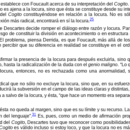
e establece con Foucault acerca de su interpretación del
Cogito
.
s ajena a la locura, sino que ésta se constituye desde su inter
 del
Cogito
constituyéndose en relación a la locura. No es só
25
ión más radical, encontrará en sí la locura.
 Descartes decide romper el diálogo entre razón y locura. Para D
 riesgo de constituir la división en acontecimiento o en estructu
l problema, piensa Derrida, es que Foucault, más allá de los 
ide percibir que su diferencia en realidad se constituye en el 
firmar la presencia de la locura para después excluirla, sino 
, hasta la radicalización de la duda con el
genio maligno
. “Lo
locura, entonces, no es rechazada como una anormalidad, 
dical que no sólo no excluye la locura, sino que, en su esfuer
roducirá la subversión en el campo de las ideas claras y distint
a a salvo de la locura, y ésta, “que hace un momento era separa
sta no queda al margen, sino que es su límite y su recurso. L
31
n del lenguaje”.
Es, pues, como un medio de afirmación propi
ad del
Cogito
, Descartes tuvo que reconocer como posibilidades
Cogito
es válido incluso si estoy loco, y que la locura no es m