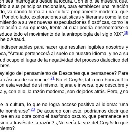
zón sea interrogada desde la locura. Con ello, se muestra que,
lo a sus principios racionales, para establecer una relación
todo, va dando forma a una cultura propiamente moderna, que
or otro lado, exploraciones artísticas y literarias como la de
ermitiendo a su vez nuevas especulaciones filosóficas, como la
relación a su opuesto, frente al cual podría enseñorearse o
18
educe todo el movimiento de la antropología del siglo XIX”.
che o Artaud.
 indispensables para hacer que resulten legibles nosotros y
oca, “Artaud pertenecerá al suelo de nuestro idioma, y no a su
 ocupó el lugar de la negatividad del proceso dialéctico del
mbres.
o hay algo del pensamiento de Descartes que permanece? Para
21
la cáscara de su noche”.
No el
Cogito
, tal como Foucault lo
con esta verdad de sí mismo, lejana e inversa, que descubre y
ca y, con ello, la razón moderna, son dejados atrás. Pero, ¿no
 la cultura, lo que no logra acceso positivo al idioma: “una
23
de nombrarse”.
De acuerdo con esto, podríamos decir que
irse en su obra como el trasfondo oscuro, que permanece en
sino a través de la razón? ¿No sería la voz del
Cogito
lo que
miento?