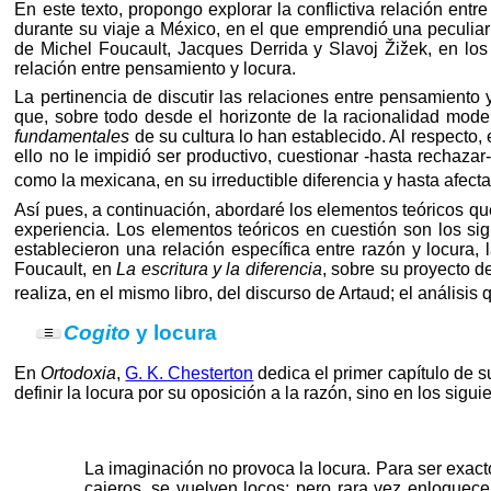
En este texto, propongo explorar la conflictiva relación entr
durante su viaje a México, en el que emprendió una peculiar 
de Michel Foucault, Jacques Derrida y Slavoj Žižek, en los 
relación entre pensamiento y locura.
La pertinencia de discutir las relaciones entre pensamiento 
que, sobre todo desde el horizonte de la racionalidad mod
fundamentales
de su cultura lo han establecido. Al respecto
ello no le impidió ser productivo, cuestionar -hasta rechazar-
como la mexicana, en su irreductible diferencia y hasta afe
Así pues, a continuación, abordaré los elementos teóricos que 
experiencia. Los elementos teóricos en cuestión son los sig
establecieron una relación específica entre razón y locura, 
Foucault, en
La escritura y la diferencia
, sobre su proyecto de
realiza, en el mismo libro, del discurso de Artaud; el análisis
Cogito
y locura
☰
»
Introducción
En
Ortodoxia
,
G. K. Chesterton
dedica el primer capítulo de s
»
Cogito y locura
definir la locura por su oposición a la razón, sino en los sigui
»
La lucha de Artaud
»
Conclusiones
La imaginación no provoca la locura. Para ser exact
cajeros, se vuelven locos; pero rara vez enloquece