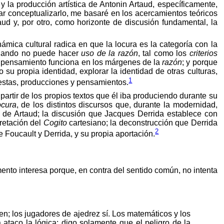
 y la producción artística de Antonin Artaud, específicamente,
tar conceptualizarlo, me basaré en los acercamientos teóricos
aud y, por otro, como horizonte de discusión fundamental, la
ámica cultural radica en que la locura es la categoría con la
cuando no puede hacer
uso de la razón
, tal como los
criterios
 su pensamiento funciona en los márgenes de la
razón
; y porque
o su propia identidad, explorar la identidad de otras culturas,
1
uestas, producciones y pensamientos.
 partir de los propios textos que él iba produciendo durante su
ocura
, de los distintos discursos que, durante la modernidad,
ura de Artaud; la discusión que Jacques Derrida establece con
pretación del
Cogito
cartesiano; la deconstrucción que Derrida
2
e Foucault y Derrida, y su propia aportación.
mento interesa porque, en contra del sentido común, no intenta
en; los jugadores de ajedrez sí. Los matemáticos y los
ataco la lógica: digo solamente que el peligro de la