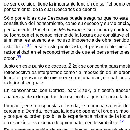
de ser excluido, tiene la importante función de ser “el punto e
pensamiento, de la cual Descartes da cuenta.
Sólo por ello es que Descartes puede asegurar que no está lo
constitutiva del pensamiento, como su exceso y su violencia, 
pensamiento. Por ello, las
Meditaciones
son locura y cordura 
se logra con el reconocimiento de la locura que constituye el 
sí misma, es ausencia e incluso impotencia de obra, sentido 
37
estar loco”.
Desde este punto vista, el pensamiento metafís
racionalidad en el reconocimiento de que el pensamiento es 
38
orden.
Justo en este punto de exceso, Žižek se concentra para mostra
retrospectiva es interpretado como “la imposición de un orden
funda el pensamiento mismo y su racionalidad, el cual, una v
exterior al lenguaje.
En consonancia con Derrida, para Žižek, la filosofía trasce
apariencia de exterioridad, lo cual implica que reconoce la 
Foucault, en su respuesta a Derrida, le reprocha su tesis de 
cercano a Derrida, rechaza la idea de oponer el orden simbóli
y porque su orden posibilita la experiencia misma de la locu
42
en relación a esa locura de quien habita en lo simbólico.