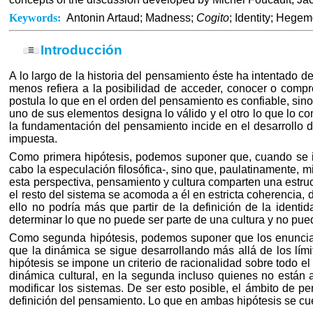
Keywords:
Antonin Artaud; Madness;
Cogito
; Identity; Hege
Introducción
☰
»
Introducción
A lo largo de la historia del pensamiento éste ha intentado d
»
Cogito y locura
menos refiera a la posibilidad de acceder, conocer o compr
»
La lucha de Artaud
postula lo que en el orden del pensamiento es confiable, sin
uno de sus elementos designa lo válido y el otro lo que lo con
»
Conclusiones
la fundamentación del pensamiento incide en el desarrollo de 
impuesta.
Como primera hipótesis, podemos suponer que, cuando se int
cabo la especulación filosófica-, sino que, paulatinamente,
esta perspectiva, pensamiento y cultura comparten una estruct
el resto del sistema se acomoda a él en estricta coherencia,
ello no podría más que partir de la definición de la identi
determinar lo que no puede ser parte de una cultura y no p
Como segunda hipótesis, podemos suponer que los enunciado
que la dinámica se sigue desarrollando más allá de los lím
hipótesis se impone un criterio de racionalidad sobre todo 
dinámica cultural, en la segunda incluso quienes no están a
modificar los sistemas. De ser esto posible, el ámbito de pe
definición del pensamiento. Lo que en ambas hipótesis se cues