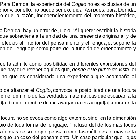
 Para Derrida, la experiencia del
Cogito
no es exclusiva de un
ior y, por ello, no puede ser excluida. Así pues, para Derrida,
lo que la razón, independientemente del momento histórico,
errida, hay un error de juicio: “Al querer escribir la historia
ra que sobreviene a la unidad de una presencia originaria; y de
efectos al interior del pensamiento y el lenguaje, supone la
orden del lenguaje como parte de la función de ordenamiento y
que la admite como posibilidad en diferentes expresiones del
 que hay que retener aquí es que,
desde este punto de vista
, el
sino que es considerada una experiencia que acompaña al
zo de afianzar el
Cogito
, convoca la posibilidad de una locura
as, en el dominio de las verdades matemáticas que escapan a la
d[a] bajo el nombre de extravagancia es acogid[a] ahora en la
a locura no se evoca como algo externo, sino “en la dimensión
o de toda forma de lenguaje, “incluso del de los más locos
 íntimas de su propio pensamiento las múltiples formas de la
ás que un caso del pensamiento. Un caso particular que, lejos