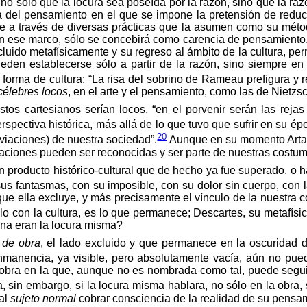
no sólo que la locura sea poseída por la razón, sino que la ra
 del pensamiento en el que se impone la pretensión de reducir
ente a través de diversas prácticas que la asumen como su mé
n ese marco, sólo se concebirá como carencia de pensamiento. P
cluido metafísicamente y su regreso al ámbito de la cultura, p
den establecerse sólo a partir de la razón, sino siempre en 
forma de cultura: “La risa del sobrino de Rameau prefigura y r
célebres locos
, en el arte y el pensamiento, como las de Nietzs
tos cartesianos serían locos, “en el porvenir serán las rejas
spectiva histórica, más allá de lo que tuvo que sufrir en su ép
20
esviaciones) de nuestra sociedad”.
Aunque en su momento Artaud
taciones pueden ser reconocidas y ser parte de nuestras costu
 producto histórico-cultural que de hecho ya fue superado, 
us fantasmas, con su imposible, con su dolor sin cuerpo, con 
que ella excluye, y más precisamente el vínculo de la nuestra 
ulo con la cultura, es lo que permanece; Descartes, su metafísi
rna eran la locura misma?
 de obra
, el lado excluido y que permanece en la oscuridad de
nmanencia, ya visible, pero absolutamente vacía, aún no pue
a obra en la que, aunque no es nombrada como tal, puede segu
 sin embargo, si la locura misma hablara, no sólo en la obra, 
 al
sujeto normal
cobrar consciencia de la realidad de su pensa