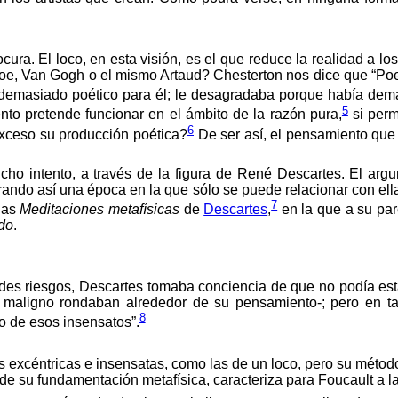
cura. El loco, en esta visión, es el que reduce la realidad a l
oe, Van Gogh o el mismo Artaud? Chesterton nos dice que “Poe
a demasiado poético para él; le desagradaba porque había dem
5
nto pretende funcionar en el ámbito de la razón pura,
si perm
6
exceso su producción poética?
De ser así, el pensamiento que 
 dicho intento, a través de la figura de René Descartes. El a
rando así una época en la que sólo se puede relacionar con el
7
 las
Meditaciones metafísicas
de
Descartes
,
en la que a su par
ado
.
des riesgos, Descartes tomaba conciencia de que no podía es
maligno rondaban alrededor de su pensamiento-; pero en tant
8
o de esos insensatos”.
 excéntricas e insensatas, como las de un loco, pero su método
sde su fundamentación metafísica, caracteriza para Foucault a 