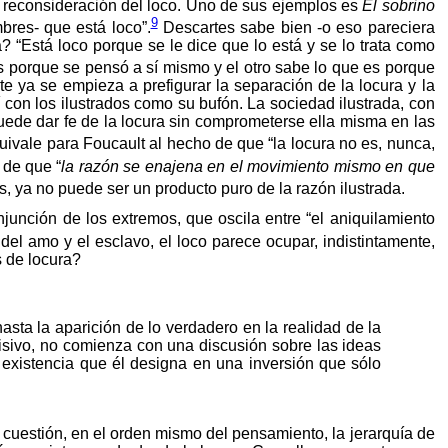
na reconsideración del loco. Uno de sus ejemplos es
El sobrino
9
bres- que está loco”.
Descartes sabe bien -o eso pareciera
? “Está loco porque se le dice que lo está y se lo trata como
 porque se pensó a sí mismo y el otro sabe lo que es porque
ste ya se empieza a prefigurar la separación de la locura y la
í con los ilustrados como su bufón. La sociedad ilustrada, con
 puede dar fe de la locura sin comprometerse ella misma en las
uivale para Foucault al hecho de que “la locura no es, nunca,
 de que “
la razón se enajena en el movimiento mismo en que
es, ya no puede ser un producto puro de la razón ilustrada.
junción de los extremos, que oscila entre “el aniquilamiento
del amo y el esclavo, el loco parece ocupar, indistintamente,
s de locura?
sta la aparición de lo verdadero en la realidad de la
isivo, no comienza con una discusión sobre las ideas
a existencia que él designa en una inversión que sólo
n cuestión, en el orden mismo del pensamiento, la jerarquía de