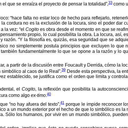
33
n el que se enraíza el proyecto de pensar la totalidad”,
como un
co: “hace falta no estar loco de hecho para reflejarlo, retener
la cordura no es la exclusión de la locura, sino el poder dar 
a la vez: “el
Cogito
es obra desde el momento en que se reafirma
pensamiento propio, lo cual posibilita la obra. La locura, así,
y razón. “Y la filosofía es, quizás, esa seguridad que se adqui
ico no simplemente postula principios que excluyen lo que no 
también fundamentalmente lo que se opone a la razón y lo que
r, a partir de la discusión entre Foucault y Derrida, cómo la lo
39
 simbólico al caos de lo Real”.
Desde esta perspectiva, la ent
ez establecido, se justifica como el orden que limita y contro
ndental, el
Cogito
, la reflexión que posibilita la autoconscien
40
locura como algo
ex-timo
.
41
que “no hay afuera del texto”,
porque le impide reconocer los
co a un mundo exterior por el hecho de que lo simbólico es la 
ra. Sólo los humanos, por vivir en un mundo simbólico, pueden 