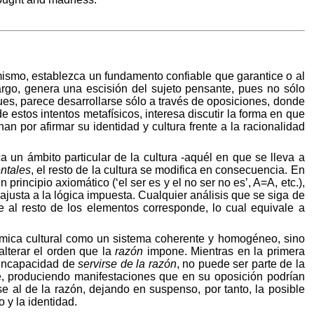
í mismo, establezca un fundamento confiable que garantice o al
argo, genera una escisión del sujeto pensante, pues no sólo
ues, parece desarrollarse sólo a través de oposiciones, donde
e estos intentos metafísicos, interesa discutir la forma en que
an por afirmar su identidad y cultura frente a la racionalidad
un ámbito particular de la cultura -aquél en que se lleva a
ntales
, el resto de la cultura se modifica en consecuencia. En
incipio axiomático (‘el ser es y el no ser no es’, A=A, etc.),
justa a la lógica impuesta. Cualquier análisis que se siga de
ue al resto de los elementos corresponde, lo cual equivale a
ámica cultural como un sistema coherente y homogéneo, sino
alterar el orden que la
razón
impone. Mientras en la primera
u incapacidad de
servirse de la razón
, no puede ser parte de la
nte, produciendo manifestaciones que en su oposición podrían
se al de la razón, dejando en suspenso, por tanto, la posible
 y la identidad.