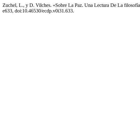
Zuchel, L., y D. Vilches. «Sobre La Paz. Una Lectura De La filosofí
e633, doi:10.46530/ecdp.v0i31.633.