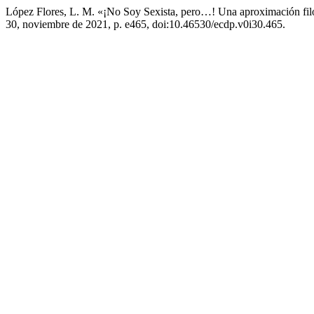
López Flores, L. M. «¡No Soy Sexista, pero…! Una aproximación fi
30, noviembre de 2021, p. e465, doi:10.46530/ecdp.v0i30.465.