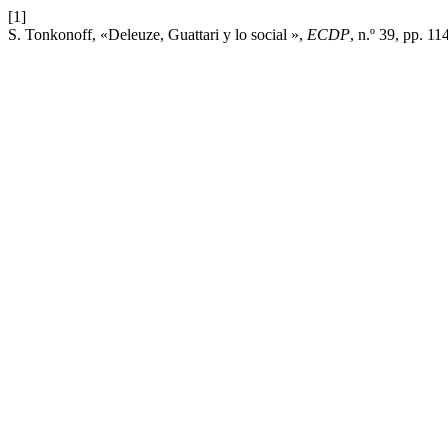
[1]
S. Tonkonoff, «Deleuze, Guattari y lo social »,
ECDP
, n.º 39, pp. 1