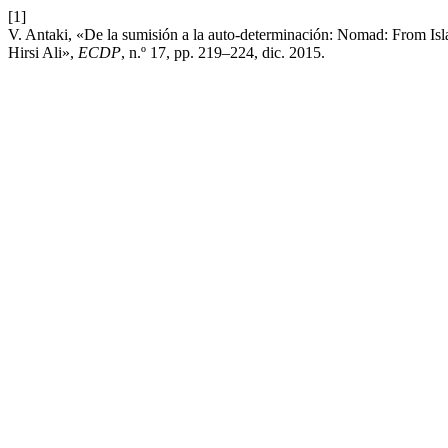
[1]
V. Antaki, «De la sumisión a la auto-determinación: Nomad: From Isl
Hirsi Ali»,
ECDP
, n.º 17, pp. 219–224, dic. 2015.