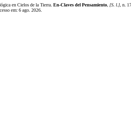
gica en Cielos de la Tierra.
En-Claves del Pensamiento
,
[S. l.]
, n. 
cesso em: 6 ago. 2026.